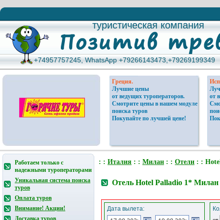
туристическая компания
туристическая компания
+74957757245, WhatsApp +79266143473,+79269199349
+74957757245, WhatsApp +79266143473,+79269199349
Греция.
Исп
Лучшие цены
Луч
от ведущих туроператоров.
от 
Смотрите цены в нашем модуле
Смо
поиска туров
пои
Покупайте по лучшей цене!
Пок
: :
Италия
: :
Милан
: :
Отели
: : Hote
Работаем только с
надежными туроператорами
Уникальная система поиска
Отель Hotel Palladio 1* Мила
туров
Оплата туров
Внимание! Акции!
Дата вылета:
Ко
Доставка туров
от