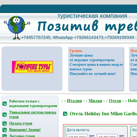
туристическая компания
туристическая компания
+74957757245, WhatsApp +79266143473,+79269199349
+74957757245, WhatsApp +79266143473,+79269199349
Греция.
Исп
Лучшие цены
Луч
от ведущих туроператоров.
от 
Смотрите цены в нашем модуле
Смо
поиска туров
пои
Покупайте по лучшей цене!
Пок
: :
Италия
: :
Милан
: :
Отели
: : Holi
Работаем только с
надежными туроператорами
Уникальная система поиска
Отель Holiday Inn Milan Garib
туров
Оплата туров
Внимание! Акции!
Дата вылета:
Ко
Доставка туров
от