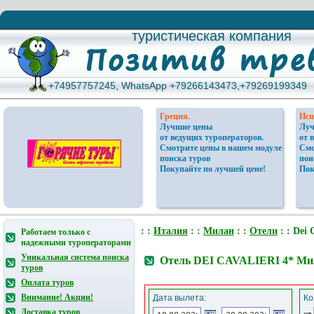
туристическая компания
туристическая компания
+74957757245, WhatsApp +79266143473,+79269199349
+74957757245, WhatsApp +79266143473,+79269199349
Греция.
Исп
Лучшие цены
Луч
от ведущих туроператоров.
от 
Смотрите цены в нашем модуле
Смо
поиска туров
пои
Покупайте по лучшей цене!
Пок
: :
Италия
: :
Милан
: :
Отели
: : Dei 
Работаем только с
надежными туроператорами
Уникальная система поиска
Отель DEI CAVALIERI 4* Ми
туров
Оплата туров
Внимание! Акции!
Дата вылета:
Ко
Доставка туров
от