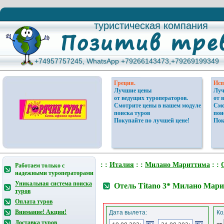
туристическая компания
туристическая компания
+74957757245, WhatsApp +79266143473,+79269199349
+74957757245, WhatsApp +79266143473,+79269199349
Греция.
Исп
Лучшие цены
Луч
от ведущих туроператоров.
от 
Смотрите цены в нашем модуле
Смо
поиска туров
пои
Покупайте по лучшей цене!
Пок
: :
Италия
: :
Милано Мариттима
: :
Работаем только с
надежными туроператорами
Уникальная система поиска
Отель Titano 3* Милано Мар
туров
Оплата туров
Внимание! Акции!
Дата вылета:
Ко
Доставка туров
от