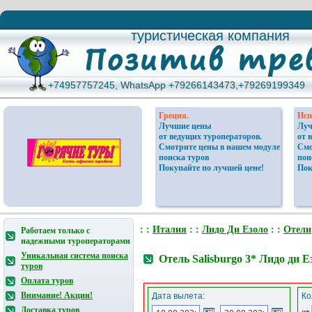
туристическая компания
туристическая компания
+74957757245, WhatsApp +79266143473,+79269199349
+74957757245, WhatsApp +79266143473,+79269199349
Греция.
Исп
Лучшие цены
Луч
от ведущих туроператоров.
от 
Смотрите цены в нашем модуле
Смо
поиска туров
пои
Покупайте по лучшей цене!
Пок
: :
Италия
: :
Лидо Ди Езоло
: :
Отели
Работаем только с
надежными туроператорами
Уникальная система поиска
Отель Salisburgo 3* Лидо ди 
туров
Оплата туров
Внимание! Акции!
Дата вылета:
Ко
Доставка туров
от