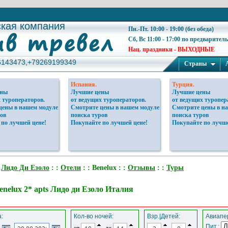
ская компания
ская компания
Пн.-Пт. 10:00 - 19:00 (без обеда)
Сб, Вс 11:00 - 17:00 по предварител
Нац. праздники - ВЫХОДНЫЕ
6143473,+79269199349
6143473,+79269199349
Страны
Испания.
Турция.
ены
Лучшие цены
Лучшие цены
 туроператоров.
от ведущих туроператоров.
от ведущих туропер
цены в нашем модуле
Смотрите цены в нашем модуле
Смотрите цены в н
ов
поиска туров
поиска туров
 по лучшей цене!
Покупайте по лучшей цене!
Покупайте по лучше
:
Лидо Ди Езоло
: :
Отели
: : Benelux : :
Отзывы
: :
Туры
enelux 2* apts Лидо ди Езоло Италия
:
Кол-во ночей:
Взр.|Детей:
Авиапер
Пит.:
от
до