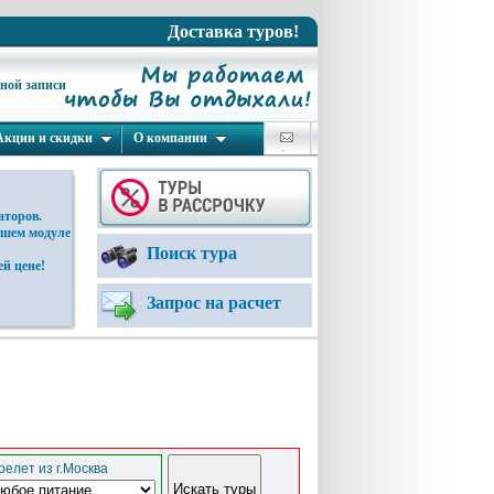
Доставка туров!
ьной записи
Акции и скидки
О компании
аторов.
ашем модуле
Поиск тура
й цене!
Запрос на расчет
елет из г.Москва