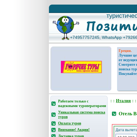
туристиче
туристиче
+74957757245, WhatsApp +7926
+74957757245, WhatsApp +7926
Греция.
Лучшие ц
от ведущих
Смотрите 
поиска тур
Покупайте
: :
Италия
: 
Работаем только с
надежными туроператорами
Уникальная система поиска
Отель B
туров
Оплата туров
Внимание! Акции!
Дата вылета
Доставка туров