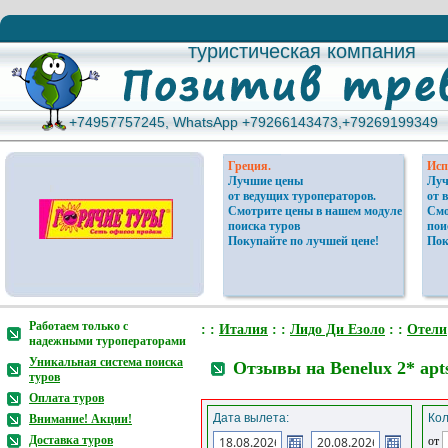
туристическая компания
туристическая компания
+74957757245, WhatsApp +79266143473,+79269199349
+74957757245, WhatsApp +79266143473,+79269199349
Греция.
Исп
Лучшие цены
Луч
от ведущих туроператоров.
от 
Смотрите цены в нашем модуле
Смо
поиска туров
пои
Покупайте по лучшей цене!
Пок
Работаем только с
: :
Италия
: :
Лидо Ди Езоло
: :
Отели
надежными туроператорами
Уникальная система поиска
Отзывы на Benelux 2* apt
туров
Оплата туров
Дата вылета:
Кол
Внимание! Акции!
Доставка туров
от