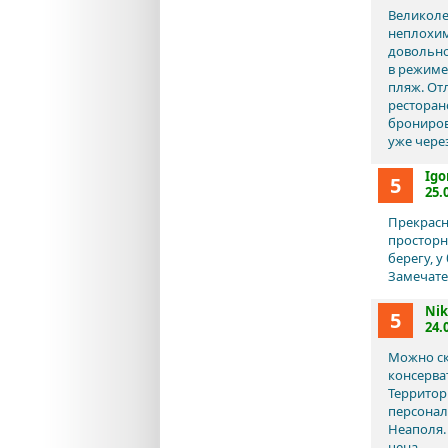
Великоле
неплохим
довольно
в режиме
пляж. От
ресторан
брониров
уже чере
Igo
5
25.
Прекрасн
просторн
берегу, 
Замечате
Nik
5
24.
Можно ск
консерва
Территори
персонал 
Неаполя.
цена