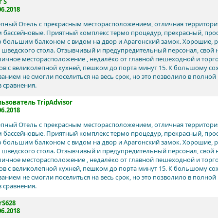
r S
06.2018
пный Отель с прекрасным месторасположением, отличная территори
 бассейновые. Приятный комплекс термо процедур, прекрасный, про
 большим балконом с видом на двор и Арагонский замок. Хорошие, 
 шведского стола. Отзывчивый и предупредительный персонал, свой
личное месторасположение , недалёко от главной пешеходной и торг
ов с великолепной кухней, пешком до порта минут 15. К большому со
анием не смогли поселиться на весь срок, но это позволило в полно
з сравнения.
ьзователь TripAdvisor
06.2018
пный Отель с прекрасным месторасположением, отличная территори
 бассейновые. Приятный комплекс термо процедур, прекрасный, про
 большим балконом с видом на двор и Арагонский замок. Хорошие, 
 шведского стола. Отзывчивый и предупредительный персонал, свой
личное месторасположение , недалёко от главной пешеходной и торг
ов с великолепной кухней, пешком до порта минут 15. К большому со
анием не смогли поселиться на весь срок, но это позволило в полно
з сравнения.
rS628
06.2018