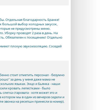
бы. Отдельная благодарность Бранке!
ках большой выбор холодных закусок,
которые не предусмотрены меню.
. Уборку проводят 2 раза в день. На
сть. Обязателен к посещению! Отдельно
а имеют плохую звукоизоляцию. Соседей
бенно стоит отметить персонал - безумно
рошо" за день у меня даже мама не
скольких языках. Энцо и Бьянка - наши
сили кровать лепестками - было
слегка старовата - хотя может это и
 котором мы в один из вечеров сидели и
ле звонка на ресепшн принесли в номер).