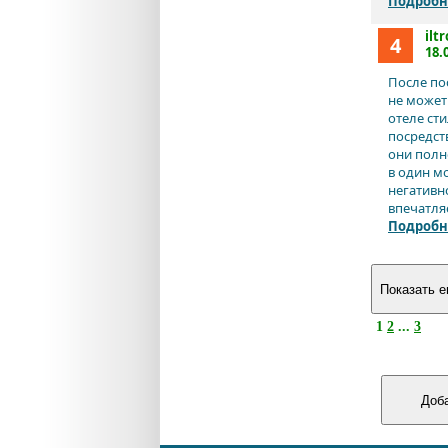
Подробн
iltr
4
18.
После по
не может
отеле ст
посредст
они полно
в один м
негативн
впечатляет
Подробн
1
2
...
3