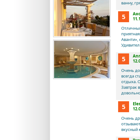
ванну, гр
Ан
5
11.
Отличный 
приятная
Аванти», 
Удивитель
An
5
12.
Очень до
всегда с
отдыха. 
Завтрак 
довольно
Ele
5
12.
Очень др
отзывают
вкусный 