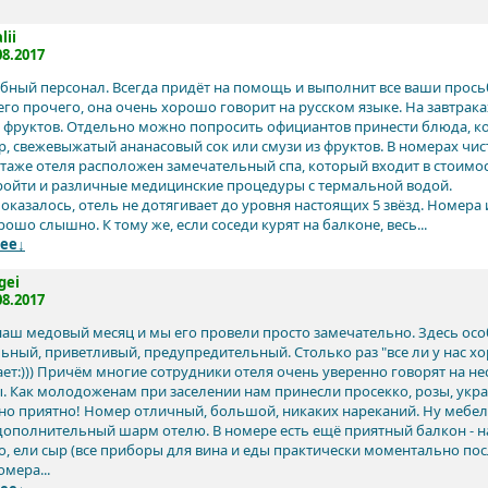
lii
08.2017
ный персонал. Всегда придёт на помощь и выполнит все ваши прось
его прочего, она очень хорошо говорит на русском языке. На завтра
, фруктов. Отдельно можно попросить официантов принести блюда, 
, свежевыжатый ананасовый сок или смузи из фруктов. В номерах чисто
таже отеля расположен замечательный спа, который входит в стоимо
ойти и различные медицинские процедуры с термальной водой.
показалось, отель не дотягивает до уровня настоящих 5 звёзд. Номер
ошо слышно. К тому же, если соседи курят на балконе, весь...
ее↓
gei
08.2017
наш медовый месяц и мы его провели просто замечательно. Здесь осо
ьный, приветливый, предупредительный. Столько раз "все ли у нас хо
ет:))) Причём многие сотрудники отеля очень уверенно говорят на не
. Как молодоженам при заселении нам принесли просекко, розы, укра
но приятно! Номер отличный, большой, никаких нареканий. Ну мебель 
дополнительный шарм отелю. В номере есть ещё приятный балкон - на
о, ели сыр (все приборы для вина и еды практически моментально пос
мера...