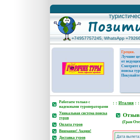
туристиче
туристиче
+74957757245, WhatsApp +7926
+74957757245, WhatsApp +7926
Греция.
Лучшие ц
от ведущих
Смотрите 
поиска тур
Покупайте
Работаем только с
: :
Италия
: 
надежными туроператорами
Уникальная система поиска
Отзывы
туров
(Гран От
Оплата туров
Внимание! Акции!
Дата вылета
Доставка туров