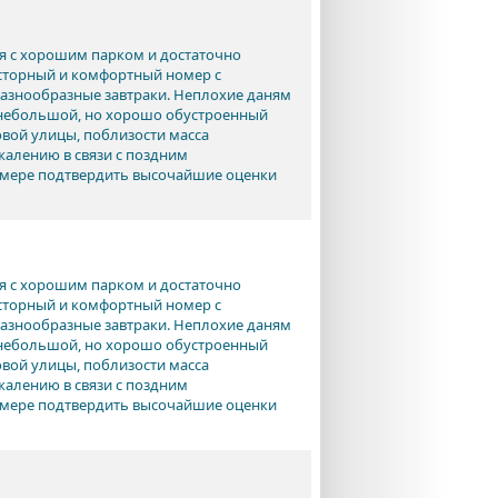
я с хорошим парком и достаточно
сторный и комфортный номер с
разнообразные завтраки. Неплохие даням
 небольшой, но хорошо обустроенный
овой улицы, поблизости масса
жалению в связи с поздним
й мере подтвердить высочайшие оценки
я с хорошим парком и достаточно
сторный и комфортный номер с
разнообразные завтраки. Неплохие даням
 небольшой, но хорошо обустроенный
овой улицы, поблизости масса
жалению в связи с поздним
й мере подтвердить высочайшие оценки