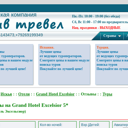
ская компания
ская компания
Пн.-Пт. 10:00 - 19:00 (без обеда)
Сб, Вс 11:00 - 17:00 по предварител
Нац. праздники - ВЫХОДНЫЕ
6143473,+79269199349
6143473,+79269199349
Страны
Испания.
Турция.
ены
Лучшие цены
Лучшие цены
 туроператоров.
от ведущих туроператоров.
от ведущих туропер
цены в нашем модуле
Смотрите цены в нашем модуле
Смотрите цены в н
ов
поиска туров
поиска туров
 по лучшей цене!
Покупайте по лучшей цене!
Покупайте по лучше
:
Искья
: :
Отели
: :
Grand Hotel Excelsior
: : Отзывы : :
Туры
 на Grand Hotel Excelsior 5*
ель Эксельсиор)
:
Кол-во ночей:
Взр.|Детей:
Авиапер