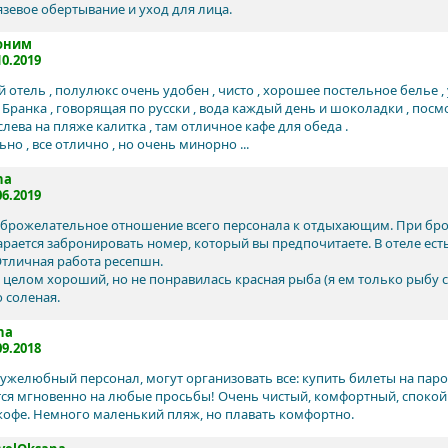
язевое обертывание и уход для лица.
оним
10.2019
отель , полулюкс очень удобен , чисто , хорошее постельное белье , у
 Бранка , говорящая по русски , вода каждый день и шоколадки , посм
слева на пляже калитка , там отличное кафе для обеда .
но , все отлично , но очень минорно ...
na
06.2019
брожелательное отношение всего персонала к отдыхающим. При бро
тарается забронировать номер, который вы предпочитаете. В отеле ест
Отличная работа ресепшн.
в целом хороший, но не понравилась красная рыба (я ем только рыбу с
 соленая.
na
09.2018
ужелюбный персонал, могут организовать все: купить билеты на паром
ся мгновенно на любые просьбы! Очень чистый, комфортный, спокойн
кофе. Немного маленький пляж, но плавать комфортно.