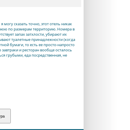
я могу сказать точно, этот отель никак
еднюю по размерам территорию. Номера в
ствует запах затхлости, убирают их
дывают туалетные принадлежности (когда
тной бумаги, то есть ее просто-напросто
о завтраки и ресторан вообще осталось
ся грубыми, еда посредственная, не