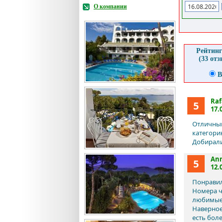
О компании
Рейтинг
(33 от
В
Raf
5
17.
Отличный
категорию
Добиралис
An
5
12.
Понравил
Номера ч
любимые 
Наверное
есть бол