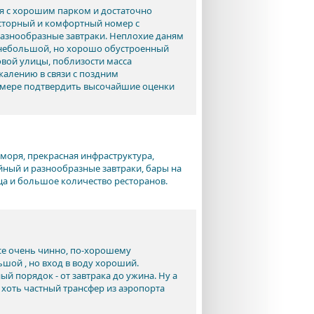
я с хорошим парком и достаточно
сторный и комфортный номер с
разнообразные завтраки. Неплохие даням
 небольшой, но хорошо обустроенный
овой улицы, поблизости масса
жалению в связи с поздним
й мере подтвердить высочайшие оценки
моря, прекрасная инфраструктура,
ный и разнообразные завтраки, бары на
ица и большое количество ресторанов.
Все очень чинно, по-хорошему
ьшой , но вход в воду хороший.
ый порядок - от завтрака до ужина. Ну а
, хоть частный трансфер из аэропорта