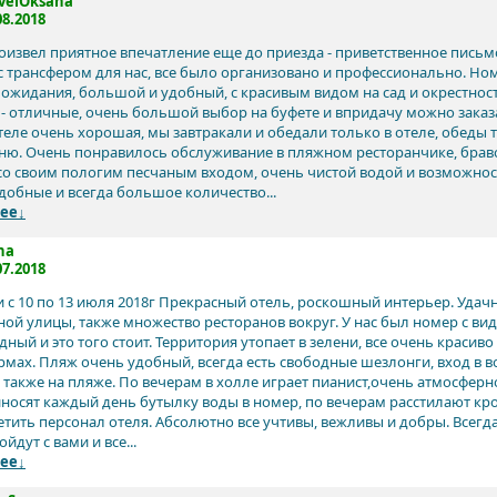
velOksana
08.2018
оизвел приятное впечатление еще до приезда - приветственное письм
 трансфером для нас, все было организовано и профессионально. Но
 ожидания, большой и удобный, с красивым видом на сад и окрестност
 - отличные, очень большой выбор на буфете и впридачу можно зака
отеле очень хорошая, мы завтракали и обедали только в отеле, обед
ню. Очень понравилось обслуживание в пляжном ресторанчике, браво
 со своим пологим песчаным входом, очень чистой водой и возможн
добные и всегда большое количество...
ее↓
na
07.2018
 с 10 по 13 июля 2018г Прекрасный отель, роскошный интерьер. Уда
ой улицы, также множество ресторанов вокруг. У нас был номер с вид
ный и это того стоит. Территория утопает в зелени, все очень красиво
термах. Пляж очень удобный, всегда есть свободные шезлонги, вход в 
, также на пляже. По вечерам в холле играет пианист,очень атмосферно
иносят каждый день бутылку воды в номер, по вечерам расстилают к
тить персонал отеля. Абсолютно все учтивы, вежливы и добры. Всегда 
йдут с вами и все...
ее↓