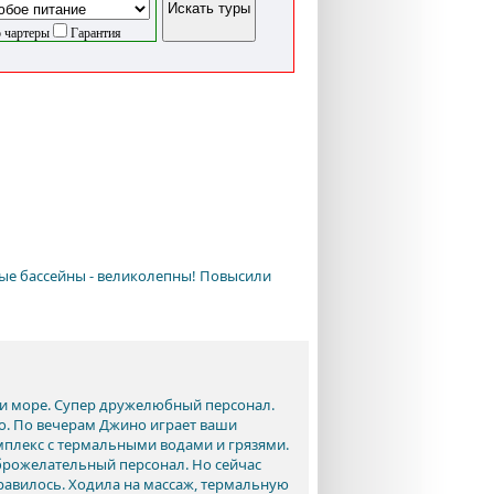
 чартеры
Гарантия
ые бассейны - великолепны! Повысили
в и море. Супер дружелюбный персонал.
но. По вечерам Джино играет ваши
омплекс с термальными водами и грязями.
брожелательный персонал. Но сейчас
нравилось. Ходила на массаж, термальную