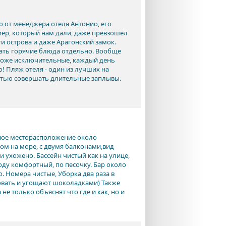
о от менеджера отеля Антонио, его
мер, который нам дали, даже превзошел
и острова и даже Арагонский замок.
зать горячие блюда отдельно. Вообще
ы тоже исключительные, каждый день
! Пляж отеля - один из лучших на
остью совершать длительные заплывы.
чное месторасположение около
ом на море, с двумя балконами,вид
 и ухожено. Бассейн чистый как на улице,
воду комфортный, по песочку. Бар около
. Номера чистые, Уборка два раза в
ровать и угощают шоколадками) Также
не только объяснят что где и как, но и