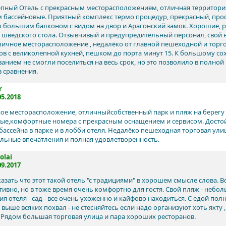
пный Отель с прекрасным месторасположением, отличная территори
 бассейновые. Приятный комплекс термо процедур, прекрасный, про
 большим балконом с видом на двор и Арагонский замок. Хорошие, 
 шведского стола. Отзывчивый и предупредительный персонал, свой
личное месторасположение , недалёко от главной пешеходной и торг
ов с великолепной кухней, пешком до порта минут 15. К большому со
анием не смогли поселиться на весь срок, но это позволило в полно
з сравнения.
r
05.2018
ое месторасположение, отличныйсобственный парк и пляж на берегу 
ые,комфортные номера с прекрасным оснащением и сервисом. Достой
у бассейна в парке и в лобби отеля. Недалёко пешеходная торговая ул
льные впечатления и полная удовлетворенность.
olai
09.2017
азать что этот такой отель "с традициями" в хорошем смысле слова. 
тивно, но в тоже время очень комфортно для гостя. Свой пляж - небол
я отеля - сад - все очень ухоженно и кайфово находиться. С едой полн
выше всяких похвал - не стесняйтесь если надо организуют хоть яхту 
 Рядом большая торговая улица и пара хороших ресторанов.