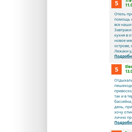
Tra
5
11.
Отель пр
помощь с
все наши
Завтраки
кухня в 
новое ме
острове,
Лежаки у
Подробн
Ele
5
13.
Отдыхали
пешеходн
превосход
так и в 
бассейна
день, пр
хочу отме
лично про
Подробн