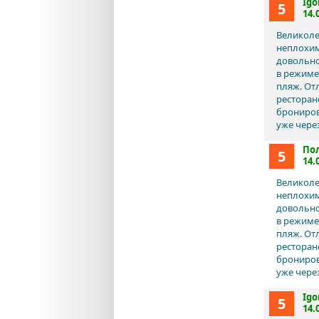
Igo
5
14.
Великоле
неплохим
довольно
в режиме
пляж. От
ресторан
брониров
уже чере
Пол
5
14.
Великоле
неплохим
довольно
в режиме
пляж. От
ресторан
брониров
уже чере
Igo
5
14.