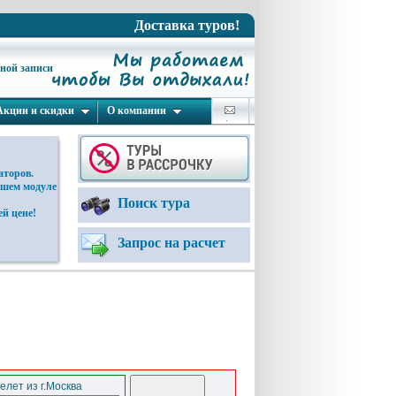
Доставка туров!
ьной записи
Акции и скидки
О компании
аторов.
ашем модуле
Поиск тура
й цене!
Запрос на расчет
елет из г.Москва