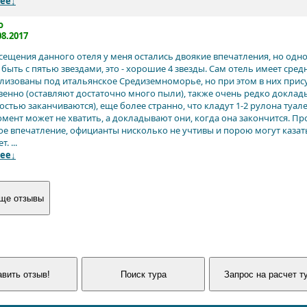
ее↓
o
08.2017
сещения данного отеля у меня остались двоякие впечатления, но одно 
 быть с пятью звездами, это - хорошие 4 звезды. Сам отель имеет ср
илизованы под итальянское Средиземноморье, но при этом в них присут
венно (оставляют достаточно много пыли), также очень редко докла
стью заканчиваются), еще более странно, что кладут 1-2 рулона туале
омент может не хватить, а докладывают они, когда она закончится. Пр
ое впечатление, официанты нисколько не учтивы и порою могут казать
. ...
ее↓