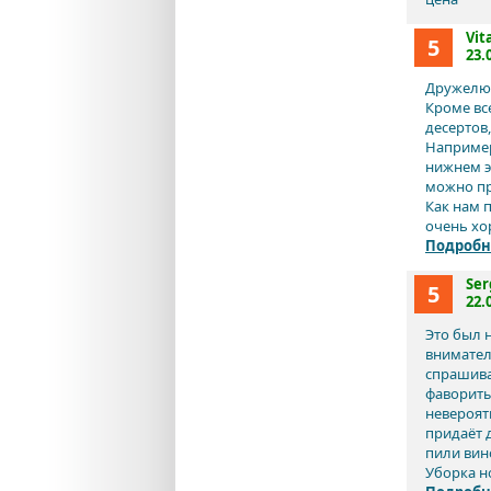
Vita
5
23.
Дружелюб
Кроме вс
десертов
Например
нижнем э
можно пр
Как нам 
очень хор
Подробн
Ser
5
22.
Это был 
внимател
спрашива
фавориты
невероят
придаёт 
пили вин
Уборка но