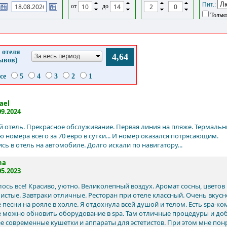
Пит.:
от
до
Только
 отеля
За весь период
4,64
зывов)
се
5
4
3
2
1
ael
09.2024
 отель. Прекрасное обслуживание. Первая линия на пляже. Термальн
 номера всего за 70 евро в сутки... И номер оказался потрясающим.
ь в отель на автомобиле. Долго искали по навигатору...
na
05.2023
ось все! Красиво, уютно. Великолепный воздух. Аромат сосны, цвето
истые. Завтраки отличные. Ресторан при отеле классный. Очень вкус
песни на рояле в холле. Я отдохнула всей душой и телом. Есть spa-к
 можно обновить оборудование в spa. Там отличные процедуры и до
ее современные кушетки и аппараты для эстетистов. При этом мне по