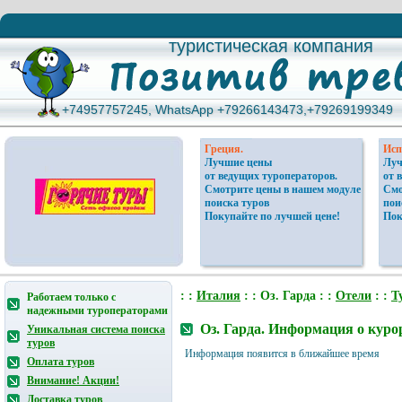
туристическая компания
туристическая компания
+74957757245, WhatsApp +79266143473,+79269199349
+74957757245, WhatsApp +79266143473,+79269199349
Греция.
Исп
Лучшие цены
Луч
от ведущих туроператоров.
от 
Смотрите цены в нашем модуле
Смо
поиска туров
пои
Покупайте по лучшей цене!
Пок
: :
Италия
: : Оз. Гарда : :
Отели
: :
Т
Работаем только с
надежными туроператорами
Оз. Гарда. Информация о куро
Уникальная система поиска
туров
Информация появится в ближайшее время
Оплата туров
Внимание! Акции!
Доставка туров