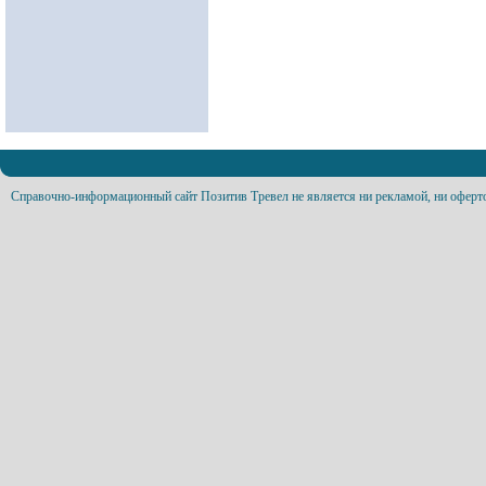
Справочно-информационный сайт Позитив Тревел не является ни рекламой, ни оферт