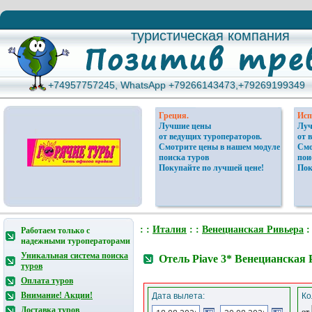
туристическая компания
туристическая компания
+74957757245, WhatsApp +79266143473,+79269199349
+74957757245, WhatsApp +79266143473,+79269199349
Греция.
Исп
Лучшие цены
Луч
от ведущих туроператоров.
от 
Смотрите цены в нашем модуле
Смо
поиска туров
пои
Покупайте по лучшей цене!
Пок
: :
Италия
: :
Венецианская Ривьера
:
Работаем только с
надежными туроператорами
Уникальная система поиска
Отель Piave 3* Венецианская
туров
Оплата туров
Внимание! Акции!
Дата вылета:
Ко
Доставка туров
от