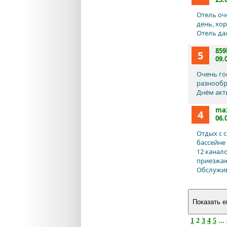
Отель оч
день, хо
Отель да
859
5
09.
Очень го
разнообра
Днём акт
ma
4
06.
Отдых с 
бассейне
12 канал
приезжаю
Обслужив
1
2
3
4
5
...