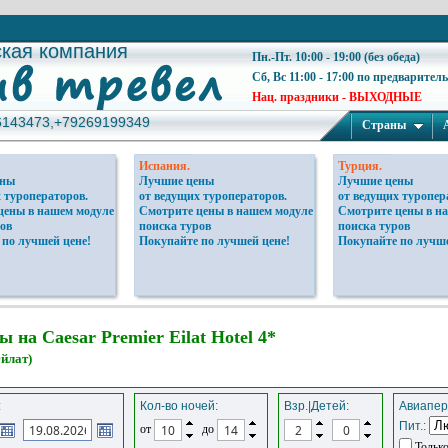
ская компания
ская компания
Пн.-Пт. 10:00 - 19:00 (без обеда)
Сб, Вс 11:00 - 17:00 по предварител
Нац. праздники - ВЫХОДНЫЕ
6143473,+79269199349
6143473,+79269199349
Страны
Испания.
Турция.
ены
Лучшие цены
Лучшие цены
 туроператоров.
от ведущих туроператоров.
от ведущих туропер
цены в нашем модуле
Смотрите цены в нашем модуле
Смотрите цены в н
ов
поиска туров
поиска туров
 по лучшей цене!
Покупайте по лучшей цене!
Покупайте по лучше
 на Caesar Premier Eilat Hotel 4*
Эйлат)
:
Кол-во ночей:
Взр.|Детей:
Авиапер
Пит.:
от
до
Только