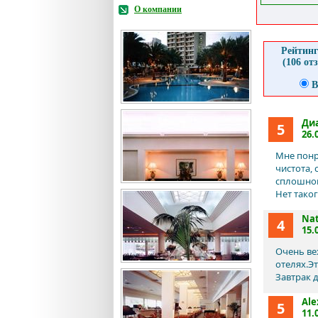
О компании
Рейтинг
(106 от
В
Ди
5
26.
Мне понр
чистота,
сплошной
Нет тако
Nat
4
15.
Очень ве
отелях.Э
Завтрак 
Ale
5
11.