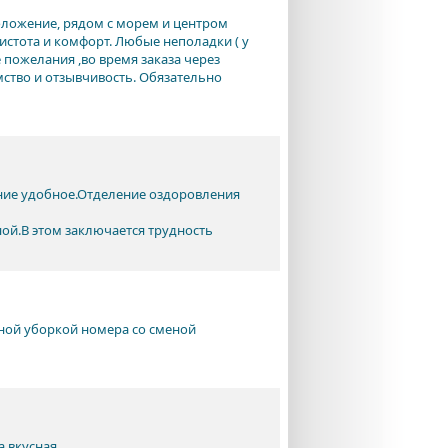
оложение, рядом с морем и центром
истота и комфорт. Любые неполадки ( у
 пожелания ,во время заказа через
мство и отзывчивость. Обязательно
ение удобное.Отделение оздоровления
ой.В этом заключается трудность
вной уборкой номера со сменой
а вкусная