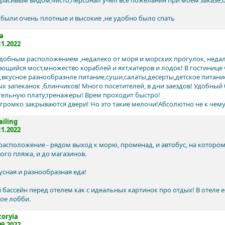
красивым видом,чисто,персонал учел все пожелания при моем заказе,
были очень плотные и высокие ,не удобно было спать
a
11.2022
удобным расположением ,недалеко от моря и морских прогулок, недал
ающийся мост,множество кораблей и яхт,катеров и лодок! В гостиниц
,вкусное разнообразнле питание,суши,салаты,десерты,детское питани
х запеканок ,блинчиков! Много посетителей, в дни заездов! Удобный 
ельную плату,тренажеры! Врем проходит быстро!
громко закрываются двери! Но это такие мелочи!Абсолютно не к чему
ailing
11.2022
расположение - рядом выход к морю, променад, и автобус, на котором
ого пляжа, и до магазинов.
усная и разнообразная еда!
 бассейн перед отелем как с идеальных картинок про отдых! В отеле е
ое лобби.
toryia
09.2022