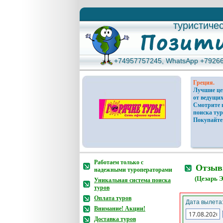
туристиче
туристиче
+74957757245, WhatsApp +7926
+74957757245, WhatsApp +7926
Греция.
Лучшие ц
от ведущих
Смотрите 
поиска тур
Покупайте
Работаем только с
Отзывы
надежными туроператорами
(Цезарь 
Уникальная система поиска
туров
Оплата туров
Дата вылета
Внимание! Акции!
Доставка туров