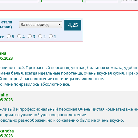
 отеля
За весь период
4,25
зывов)
се
5
4
3
2
1
ана
05.2023
авилось всё. Прекрасный персонал, уютная, большая комната, удобны
 смена белья, всегда идеальные полотенца, очень вкусная кухня. Прек
 восторг. И расположение гостиницы великолепное.
го. Мне понравилось абсолютно все.
alie
05.2023
жливый и профессиональный персонал.Очень чистая комната-даже чи
то приятно удивило.Чудесное расположение
довольно разнообразен. но к сожалению было не очень вкусно.
xandra
05.2023