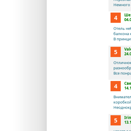
Немного н
Ше
4
04.
Отель не
балкона 
В принци
Val
5
24.
Отличное
разнообр
Все понр
Св
4
14.
Внимател
коробкой
Неоднокр
Iri
5
13.