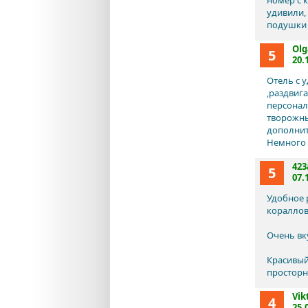
номер с 
удивили,
подушки 
Olg
5
20.
Отель с 
,раздвиг
персонал
творожны
дополнит
Немного 
423
5
07.
Удобное 
кораллов
Очень вк
Красивый
просторн
Vik
4
25.