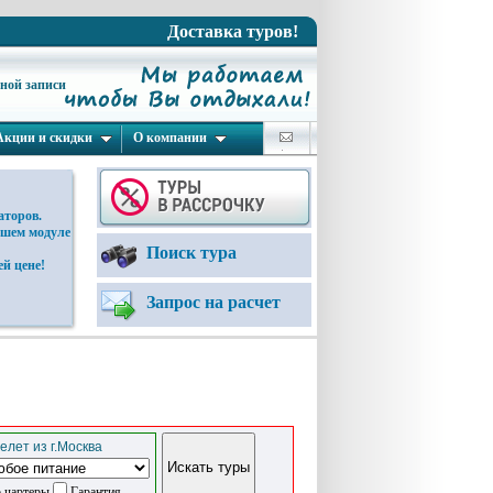
Доставка туров!
ьной записи
Акции и скидки
О компании
аторов.
ашем модуле
Поиск тура
й цене!
Запрос на расчет
елет из г.Москва
 чартеры
Гарантия