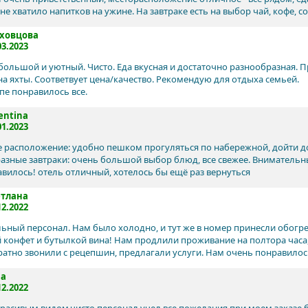
е хватило напитков на ужине. На завтраке есть на выбор чай, кофе, со
ховцова
03.2023
большой и уютный. Чисто. Еда вкусная и достаточно разнообразная. П
на яхты. Соответвует цена/качество. Рекомендую для отдыха семьей.
пе понравилось все.
entina
01.2023
 расположение: удобно пешком прогуляться по набережной, дойти до 
азные завтраки: очень большой выбор блюд, все свежее. Внимательн
авилось! отель отличный, хотелось бы ещё раз вернуться
етлана
12.2022
ьный персонал. Нам было холодно, и тут же в номер принесли обогрев
 конфет и бутылкой вина! Нам продлили проживание на полтора часа, 
атно звонили с рецепшин, предлагали услуги. Нам очень понравилос
na
12.2022