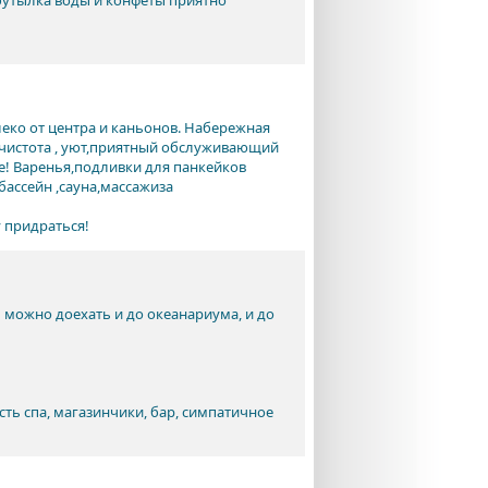
бутылка воды и конфеты приятно
еко от центра и каньонов. Набережная
е чистота , уют,приятный обслуживающий
е! Варенья,подливки для панкейков
бассейн ,сауна,массажиза
 придраться!
 можно доехать и до океанариума, и до
сть спа, магазинчики, бар, симпатичное