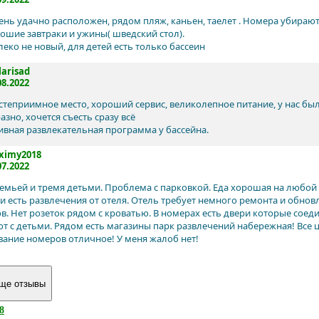
ень удачно расположен, рядом пляж, каньен, таелет . Номера убира
рошие завтраки и ужины( шведский стол).
леко не новый, для детей есть только бассеин
larisad
08.2022
степриимное место, хороший сервис, великолепное питание, у нас были
зно, хочется съесть сразу всё
ивная развлекательная программа у бассейна.
ximy2018
07.2022
семьей и тремя детьми. Проблема с парковкой. Еда хорошая на любой 
 и есть развлечения от отеля. Отель требует немного ремонта и обно
ов. Нет розеток рядом с кроватью. В номерах есть двери которые соед
т с детьми. Рядом есть магазины парк развлечений набережная! Все ц
ание номеров отличное! У меня жалоб нет!
8