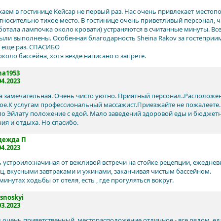
аем в гостинице Кейсар не первый раз. Нас очень привлекает местоп
относительно тихое место. В гостинице очень приветливый персонал, ч
аботала лампочка около кровати) устраняются в считанные минуты. Все
были выполнены. Особенная благодарность Sheina Rakov за гостеприи
 еще раз. СПАСИБО
коло бассейна, хотя везде написано о запрете.
na1953
04.2023
а замечательная. Очень чисто уютно. Приятный персонал..Располож
ое.К услугам профессиональный массажист.Приезжайте не пожалеете.
по Эйлату положение с едой. Мало заведений здоровой еды и бюджетн
ия и отдыха. Но спасибо.
дежда П
04.2023
ь устроило:начиная от вежливой встречи на стойке рецепции, ежедне
ц, вкусными завтраками и ужинами, заканчивая чистым бассейном.
минутах ходьбы от отеля, есть , где прогуляться вокруг.
snoskyi
03.2023
 очень приветственный, месторасположение отличное - все рядом, ед