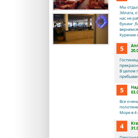
Мы отдых
Эйлата, 
нас не р
букинг ,
вернемся
Курение о
An
5
20.
Гостиниц
прекрасн
В целом 
пребыван
На
5
03.
Все очен
полотене
Море в 4 
Kra
4
31.
Персонал