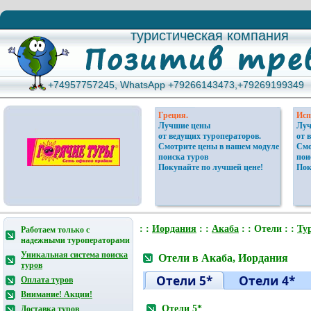
туристическая компания
туристическая компания
+74957757245, WhatsApp +79266143473,+79269199349
+74957757245, WhatsApp +79266143473,+79269199349
Греция.
Исп
Лучшие цены
Луч
от ведущих туроператоров.
от 
Смотрите цены в нашем модуле
Смо
поиска туров
пои
Покупайте по лучшей цене!
Пок
: :
Иордания
: :
Акаба
: : Отели : :
Ту
Работаем только с
надежными туроператорами
Уникальная система поиска
Отели в Акаба, Иордания
туров
Отели 5*
Отели 4*
Оплата туров
Внимание! Акции!
Отели 5*
Доставка туров