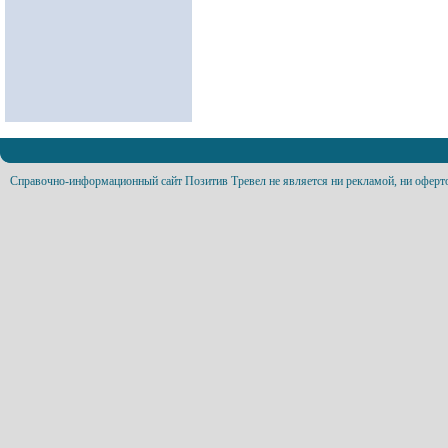
Справочно-информационный сайт Позитив Тревел не является ни рекламой, ни оферт