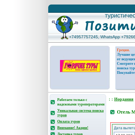
туристиче
туристиче
+74957757245, WhatsApp +7926
+74957757245, WhatsApp +7926
Греция.
Лучшие ц
от ведущих
Смотрите 
поиска тур
Покупайте
: :
Иордания
Работаем только с
надежными туроператорами
Уникальная система поиска
Отель 
туров
Оплата туров
Внимание! Акции!
Дата вылета
Доставка туров