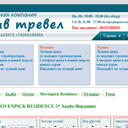
ская компания
ская компания
Пн.-Пт. 10:00 - 19:00 (без обеда)
Сб, Вс 11:00 - 17:00 по предварител
Нац. праздники - ВЫХОДНЫЕ
6143473,+79269199349
6143473,+79269199349
Страны
Испания.
Турция.
ены
Лучшие цены
Лучшие цены
 туроператоров.
от ведущих туроператоров.
от ведущих туропер
цены в нашем модуле
Смотрите цены в нашем модуле
Смотрите цены в н
ов
поиска туров
поиска туров
 по лучшей цене!
Покупайте по лучшей цене!
Покупайте по лучше
: :
Акаба
: :
Отели
: : Movenpick Residence : :
Отзывы
: :
Туры
MOVENPICK RESIDENCE 5* Акаба Иордания
:
Кол-во ночей:
Взр.|Детей:
Авиапер
Пит.:
от
до