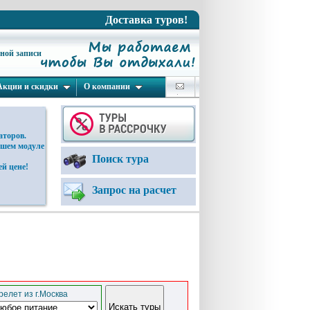
Доставка туров!
ьной записи
Акции и скидки
О компании
аторов.
ашем модуле
Поиск тура
й цене!
Запрос на расчет
елет из г.Москва