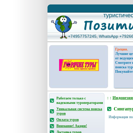
туристиче
туристиче
+74957757245, WhatsApp +7926
+74957757245, WhatsApp +7926
Греция.
Лучшие ц
от ведущих
Смотрите 
поиска тур
Покупайте
: :
Индонезия
Работаем только с
надежными туроператорами
Сингапу
Уникальная система поиска
туров
Информация по
Оплата туров
Внимание! Акции!
Доставка туров