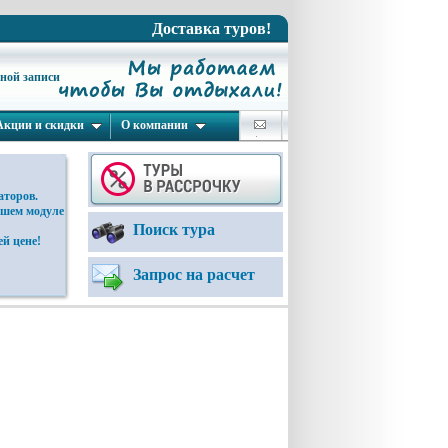
Доставка туров!
ьной записи
Акции и скидки
О компании
аторов.
ашем модуле
Поиск тура
й цене!
Запрос на расчет