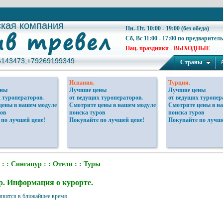
ская компания
ская компания
Пн.-Пт. 10:00 - 19:00 (без обеда)
Сб, Вс 11:00 - 17:00 по предварител
Нац. праздники - ВЫХОДНЫЕ
6143473,+79269199349
6143473,+79269199349
Страны
Испания.
Турция.
ены
Лучшие цены
Лучшие цены
 туроператоров.
от ведущих туроператоров.
от ведущих туропер
цены в нашем модуле
Смотрите цены в нашем модуле
Смотрите цены в н
ов
поиска туров
поиска туров
 по лучшей цене!
Покупайте по лучшей цене!
Покупайте по лучше
: : Сингапур : :
Отели
: :
Туры
р. Информация о курорте.
явится в ближайшее время