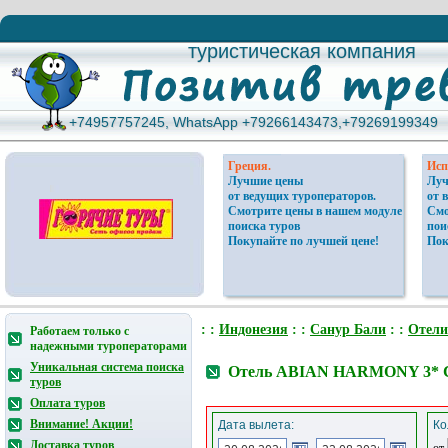
туристическая компания
туристическая компания
+74957757245, WhatsApp +79266143473,+79269199349
+74957757245, WhatsApp +79266143473,+79269199349
Греция.
Исп
Лучшие цены
Луч
от ведущих туроператоров.
от 
Смотрите цены в нашем модуле
Смо
поиска туров
пои
Покупайте по лучшей цене!
Пок
: :
Индонезия
: :
Санур Бали
: :
Отели
Работаем только с
надежными туроператорами
Уникальная система поиска
Отель ABIAN HARMONY 3* С
туров
Оплата туров
Внимание! Акции!
Дата вылета:
Ко
Доставка туров
от