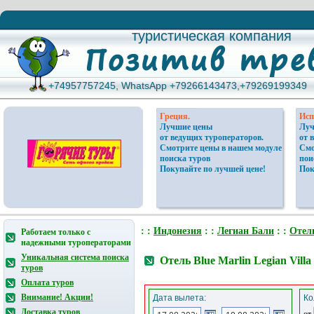
туристическая компания
туристическая компания
+74957757245, WhatsApp +79266143473,+79269199349
+74957757245, WhatsApp +79266143473,+79269199349
Греция.
Исп
Лучшие цены
Луч
от ведущих туроператоров.
от 
Смотрите цены в нашем модуле
Смо
поиска туров
пои
Покупайте по лучшей цене!
Пок
: :
Индонезия
: :
Легиан Бали
: :
Отел
Работаем только с
надежными туроператорами
Уникальная система поиска
Отель Blue Marlin Legian Vill
туров
Оплата туров
Внимание! Акции!
Дата вылета:
Ко
Доставка туров
от