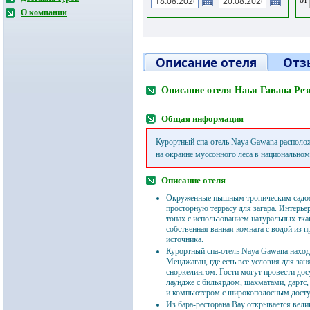
О компании
Описание отеля
Отз
Описание отеля Наья Гавана Рез
Общая информация
Курортный спа-отель Naya Gawana располо
на окраине муссонного леса в национальном
Описание отеля
Окруженные пышным тропическим садо
просторную террасу для загара. Интерье
тонах с использованием натуральных тка
собственная ванная комната с водой из 
источника.
Курортный спа-отель Naya Gawana наход
Менджаган, где есть все условия для зан
сноркелингом. Гости могут провести дос
лаундже с бильярдом, шахматами, дартс
и компьютером с широкополосным досту
Из бара-ресторана Bay открывается велик