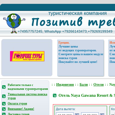
туристическая компания
туристическая компания
+74957757245, WhatsApp +79266143473,+79269199349
+74957757245, WhatsApp +79266143473,+79269199349
Греция.
Исп
Лучшие цены
Луч
от ведущих туроператоров.
от 
Смотрите цены в нашем модуле
Смо
поиска туров
пои
Покупайте по лучшей цене!
Пок
: :
Индонезия
: :
Бали
: :
Отели
: : Na
Работаем только с
надежными туроператорами
Уникальная система поиска
Отель Naya Gawana Resort & 
туров
Оплата туров
Внимание! Акции!
Дата вылета:
Ко
Доставка туров
от