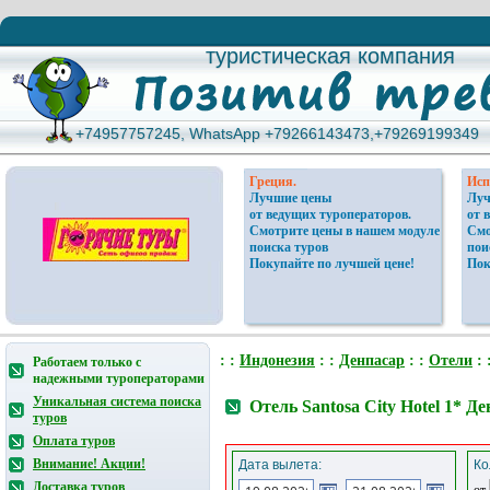
туристическая компания
туристическая компания
+74957757245, WhatsApp +79266143473,+79269199349
+74957757245, WhatsApp +79266143473,+79269199349
Греция.
Исп
Лучшие цены
Луч
от ведущих туроператоров.
от 
Смотрите цены в нашем модуле
Смо
поиска туров
пои
Покупайте по лучшей цене!
Пок
: :
Индонезия
: :
Денпасар
: :
Отели
: 
Работаем только с
надежными туроператорами
Уникальная система поиска
Отель Santosa City Hotel 1* Д
туров
Оплата туров
Внимание! Акции!
Дата вылета:
Ко
Доставка туров
от