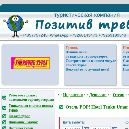
туристическая компания
туристическая компания
+74957757245, WhatsApp +79266143473,+79269199349
+74957757245, WhatsApp +79266143473,+79269199349
Греция.
Исп
Лучшие цены
Луч
от ведущих туроператоров.
от 
Смотрите цены в нашем модуле
Смо
поиска туров
пои
Покупайте по лучшей цене!
Пок
: :
Индонезия
: :
Денпасар
: :
Отели
: 
Работаем только с
надежными туроператорами
Уникальная система поиска
Отель POP! Hotel Teuku Umar
туров
Оплата туров
Внимание! Акции!
Дата вылета:
Ко
Доставка туров
от