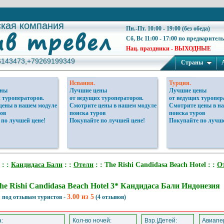
ская компания
ская компания
Пн.-Пт. 10:00 - 19:00 (без обеда)
Сб, Вс 11:00 - 17:00 по предварител
Нац. праздники - ВЫХОДНЫЕ
6143473,+79269199349
6143473,+79269199349
Страны
Испания.
Турция.
ены
Лучшие цены
Лучшие цены
 туроператоров.
от ведущих туроператоров.
от ведущих туропер
цены в нашем модуле
Смотрите цены в нашем модуле
Смотрите цены в н
ов
поиска туров
поиска туров
 по лучшей цене!
Покупайте по лучшей цене!
Покупайте по лучше
: :
Кандидаса Бали
: :
Отели
: : The Rishi Candidasa Beach Hotel : :
О
he Rishi Candidasa Beach Hotel 3* Кандидаса Бали Индонезия
3.00 из 5
 под отзывам туристов -
(4 отзывов)
:
Кол-во ночей:
Взр.|Детей:
Авиапер