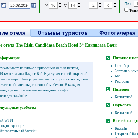
Пит.:
от
до
Тольк
ие отеля
Отзывы туристов
Фотогалерея
 отеля The Rishi Candidasa Beach Hotel 3* Кандидаса Бали
нформация
Питание и на
Снэк-бар
 тихом месте на пляже с природным белым песком,
Завтрак в ном
10 км от гавани Паданг Бэй. К услугам гостей открытый
Бар
идом на море. Номера расположены в прелестных зданиях
Ресторан
 стиле и обставлены деревянной мебелью. В каждом
Интернет
 кондиционер, кабельное телевидение, сейф и
сти для чая/кофе.
Бесплатно!
Парковка
опулярные удобства
Бесплатно!
ый Wi-Fi
Бассейн и оз
 от/до аэропорта
Бассейн
 плавательный бассейн
Открытый басс