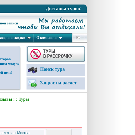
Доставка туров!
ьной записи
Акции и скидки
О компании
аторов.
ашем модуле
Поиск тура
й цене!
Запрос на расчет
тзывы
: :
Туры
елет из г.Москва