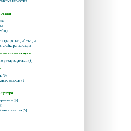
ательный бассейн
трации
ржа
жа
е бюро
ы
истрация заезда/отъезда
я стойка регистрации
и семейные услуги
по уходу за детьми ($)
и
к ($)
жению одежды ($)
с-центра
ирование ($)
$)
/банкетный зал ($)