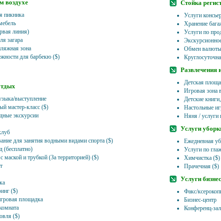
м воздухе
Стойка регис
я пикника
Услуги консье
мебель
Хранение бага
рвая линия)
Услуги по про
ля загара
Экскурсионно
пляжная зона
Обмен валют
жности для барбекю ($)
Круглосуточна
Развлечения 
Детская площа
отдых
Игровая зона 
зыка/выступление
Детские книги
ый мастер-класс ($)
Настольные иг
дные экскурсии
Няня / услуги 
Услуги уборк
клуб
ание для занятия водными видами спорта ($)
Ежедневная уб
д (бесплатно)
Услуги по гла
 маской и трубкой (За территорией) ($)
Химчистка ($)
т
Прачечная ($)
Услуги бизне
ка
инг ($)
Факс/ксерокоп
игровая площадка
Бизнес-центр
комната
Конференц-зал
овля ($)