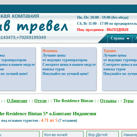
ская компания
ская компания
Пн.-Пт. 10:00 - 19:00 (без обеда)
Сб, Вс 11:00 - 17:00 по предварител
Нац. праздники - ВЫХОДНЫЕ
6143473,+79269199349
6143473,+79269199349
Страны
Испания.
Турция.
ены
Лучшие цены
Лучшие цены
 туроператоров.
от ведущих туроператоров.
от ведущих туропер
цены в нашем модуле
Смотрите цены в нашем модуле
Смотрите цены в н
ов
поиска туров
поиска туров
 по лучшей цене!
Покупайте по лучшей цене!
Покупайте по лучше
: :
О.Бинтанг
: :
Отели
: : The Residence Bintan : :
Отзывы
: :
Туры
he Residence Bintan 5* о.Бинтанг Индонезия
4.71 из 5
 под отзывам туристов -
(7 отзывов)
:
Кол-во ночей:
Взр.|Детей:
Авиапер