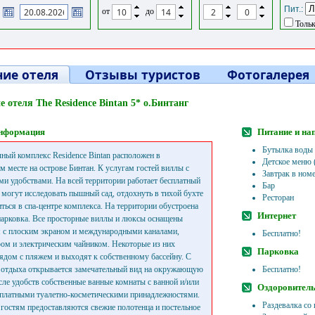
Пит.:
от
до
Тольк
ие отеля
Отзывы туристов
Фотогалерея
 отеля The Residence Bintan 5* о.Бинтанг
нформация
Питание и на
Бутылка воды
ный комплекс Residence Bintan расположен в
Детское меню 
м месте на острове Бинтан. К услугам гостей виллы с
Завтрак в ном
и удобствами. На всей территории работает бесплатный
Бар
и могут исследовать пышный сад, отдохнуть в тихой бухте
Ресторан
иться в спа-центре комплекса. На территории обустроена
Интернет
парковка. Все просторные виллы и люксы оснащены
 с плоским экраном и международными каналами,
Бесплатно!
ом и электрическим чайником. Некоторые из них
Парковка
ядом с пляжем и выходят к собственному бассейну. С
 отдыха открывается замечательный вид на окружающую
Бесплатно!
исле удобств собственные ванные комнаты с ванной и/или
Оздоровитель
платными туалетно-косметическими принадлежностями.
Раздевалка со
 гостям предоставляются свежие полотенца и постельное