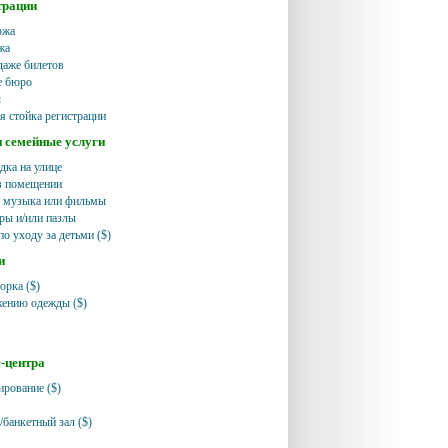
трации
ржа
жа
даже билетов
е бюро
ы
я стойка регистрации
и семейные услуги
дка на улице
в помещении
, музыка или фильмы
ры и/или пазлы
по уходу за детьми ($)
и
орка ($)
жению одежды ($)
с-центра
ирование ($)
/банкетный зал ($)