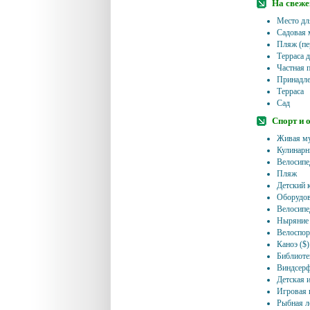
На свеже
Место дл
Садовая 
Пляж (пе
Терраса д
Частная 
Принадле
Терраса
Сад
Спорт и 
Живая му
Кулинарн
Велосипе
Пляж
Детский 
Оборудов
Велосипе
Ныряние с
Велоспор
Каноэ ($)
Библиоте
Виндсерф
Детская 
Игровая 
Рыбная л