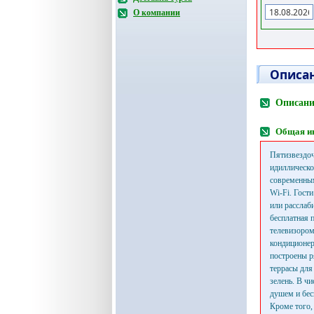
О компании
Описан
Описание
Общая и
Пятизвездоч
идиллическо
современным
Wi-Fi. Гост
или расслаб
бесплатная 
телевизором
кондиционер
построены р
террасы для
зелень. В ч
душем и бес
Кроме того,