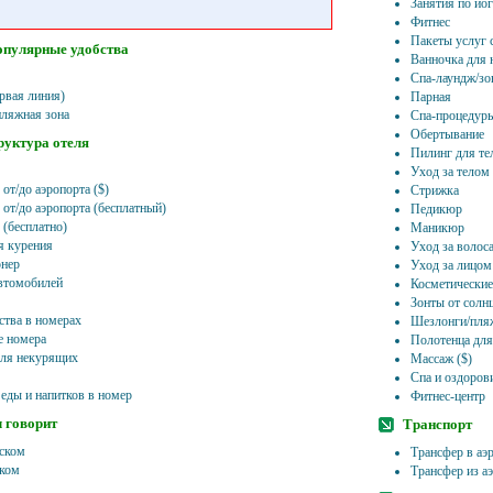
Занятия по йог
Фитнес
Пакеты услуг 
опулярные удобства
Ванночка для 
Спа-лаундж/зо
рвая линия)
Парная
пляжная зона
Спа-процедур
Обертывание
уктура отеля
Пилинг для те
Уход за телом
от/до аэропорта ($)
Стрижка
 от/до аэропорта (бесплатный)
Педикюр
 (бесплатно)
Маникюр
я курения
Уход за волос
нер
Уход за лицом
втомобилей
Косметические
Зонты от солн
ства в номерах
Шезлонги/пля
 номера
Полотенца для
ля некурящих
Массаж ($)
Спа и оздоров
 еды и напитков в номер
Фитнес-центр
 говорит
Транспорт
йском
Трансфер в аэ
ском
Трансфер из а