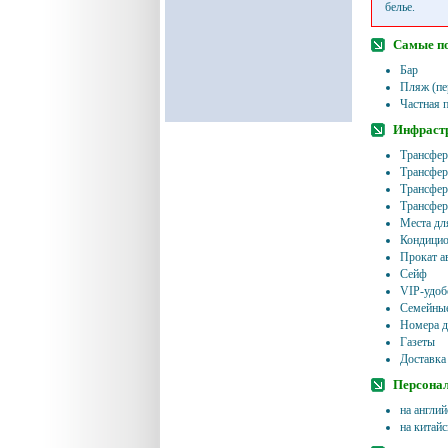
белье.
Самые п
Бар
Пляж (пе
Частная 
Инфрастр
Трансфер
Трансфер 
Трансфер
Трансфер
Места дл
Кондицио
Прокат а
Сейф
VIP-удоб
Семейные
Номера д
Газеты
Доставка
Персонал
на англи
на китай