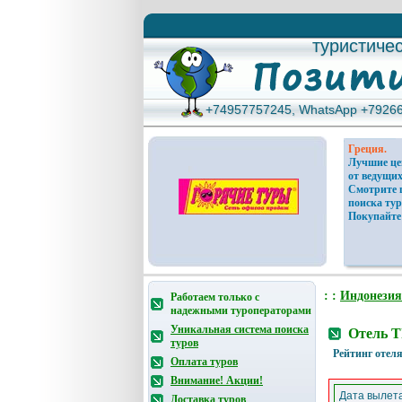
туристиче
туристиче
+74957757245, WhatsApp +7926
+74957757245, WhatsApp +7926
Греция.
Лучшие ц
от ведущих
Смотрите 
поиска тур
Покупайте
: :
Индонезия
Работаем только с
надежными туроператорами
Уникальная система поиска
Отель T
туров
Рейтинг отеля
Оплата туров
Внимание! Акции!
Дата вылета
Доставка туров