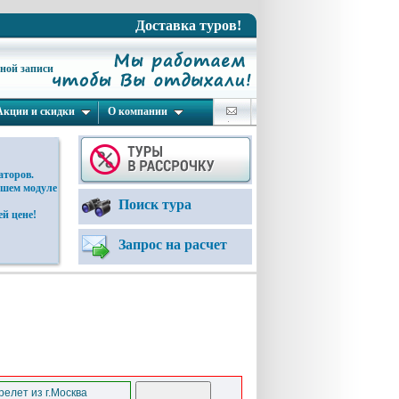
Доставка туров!
ьной записи
Акции и скидки
О компании
аторов.
ашем модуле
Поиск тура
й цене!
Запрос на расчет
елет из г.Москва