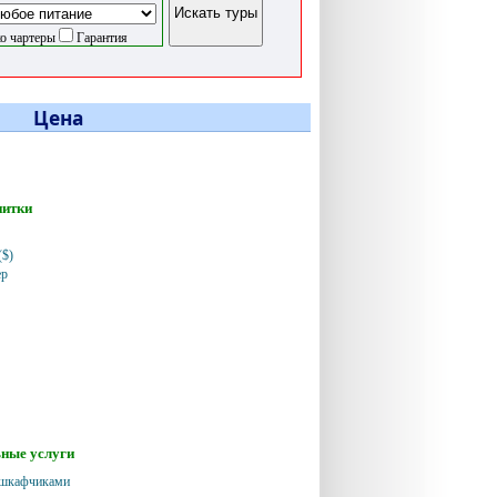
о чартеры
Гарантия
Цена
питки
($)
ер
ные услуги
 шкафчиками