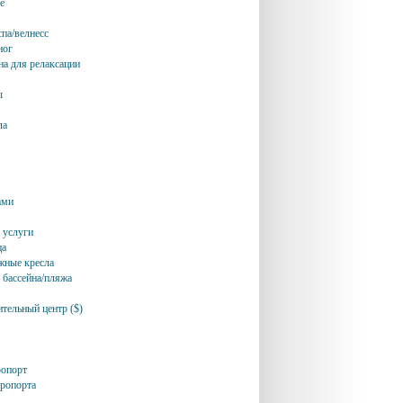
е
спа/велнесс
ног
на для релаксации
ы
ла
ами
 услуги
ца
жные кресла
 бассейна/пляжа
ительный центр ($)
ропорт
эропорта