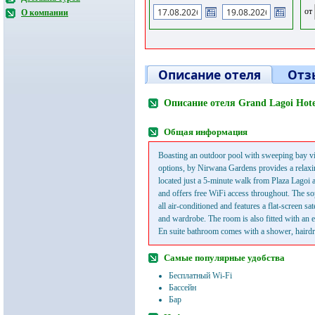
от
О компании
Описание отеля
Отз
Описание отеля Grand Lagoi Hote
Общая информация
Boasting an outdoor pool with sweeping bay v
options, by Nirwana Gardens provides a relaxin
located just a 5-minute walk from Plaza Lagoi 
and offers free WiFi access throughout. The so
all air-conditioned and features a flat-screen sat
and wardrobe. The room is also fitted with an el
En suite bathroom comes with a shower, hairdr
Самые популярные удобства
Бесплатный Wi-Fi
Бассейн
Бар