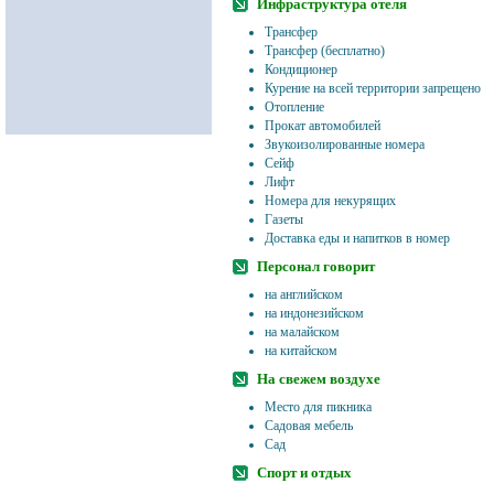
Инфраструктура отеля
Трансфер
Трансфер (бесплатно)
Кондиционер
Курение на всей территории запрещено
Отопление
Прокат автомобилей
Звукоизолированные номера
Сейф
Лифт
Номера для некурящих
Газеты
Доставка еды и напитков в номер
Персонал говорит
на английском
на индонезийском
на малайском
на китайском
На свежем воздухе
Место для пикника
Садовая мебель
Сад
Спорт и отдых