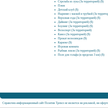
Стрельба из лука (За территорией) ($)
Пляж
Детский клуб ($)
Ныряние с маской и трубкой (За территор
Верховая езда (За территорией) ($)
Дайвинг (За территорией) ($)
Боулинг (За территорией) ($)
Велоспорт (За территорией)
Каноэ (За территорией) ($)
Прокат велосипедов ($)
Караоке ($)
Игровая комната
Рыбная ловля (За территорией) ($)
Поле для гольфа (в пределах 3 км) ($)
Справочно-информационный сайт Позитив Тревел не является ни рекламой, ни оферт