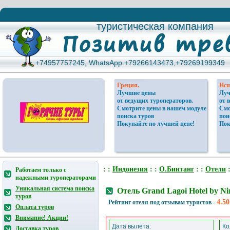
туристическая компания
туристическая компания
+74957757245, WhatsApp +79266143473,+79269199349
+74957757245, WhatsApp +79266143473,+79269199349
Греция.
Исп
Лучшие цены
Луч
от ведущих туроператоров.
от 
Смотрите цены в нашем модуле
Смо
поиска туров
пои
Покупайте по лучшей цене!
Пок
: :
Индонезия
: :
О.Бинтанг
: :
Отели
:
Работаем только с
надежными туроператорами
Уникальная система поиска
Отель Grand Lagoi Hotel by N
туров
4.50
Рейтинг отеля под отзывам туристов -
Оплата туров
Внимание! Акции!
Дата вылета:
Ко
Доставка туров