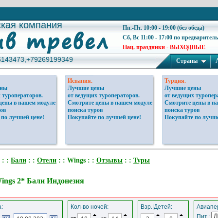
ская компания
ская компания
Пн.-Пт. 10:00 - 19:00 (без обеда)
Сб, Вс 11:00 - 17:00 по предварител
Нац. праздники - ВЫХОДНЫЕ
6143473,+79269199349
6143473,+79269199349
Страны
Испания.
Турция.
ены
Лучшие цены
Лучшие цены
 туроператоров.
от ведущих туроператоров.
от ведущих туропер
цены в нашем модуле
Смотрите цены в нашем модуле
Смотрите цены в н
ов
поиска туров
поиска туров
 по лучшей цене!
Покупайте по лучшей цене!
Покупайте по лучше
: :
Бали
: :
Отели
: : Wings : :
Отзывы
: :
Туры
ings 2* Бали Индонезия
:
Кол-во ночей:
Взр.|Детей:
Авиапер
Пит.:
от
до