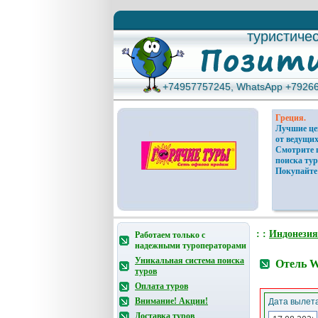
туристиче
туристиче
+74957757245, WhatsApp +7926
+74957757245, WhatsApp +7926
Греция.
Лучшие ц
от ведущих
Смотрите 
поиска тур
Покупайте
: :
Индонезия
Работаем только с
надежными туроператорами
Уникальная система поиска
Отель W
туров
Оплата туров
Внимание! Акции!
Дата вылета
Доставка туров