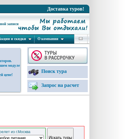
Доставка туров!
ьной записи
Акции и скидки
О компании
аторов.
ашем модуле
Поиск тура
й цене!
Запрос на расчет
елет из г.Москва