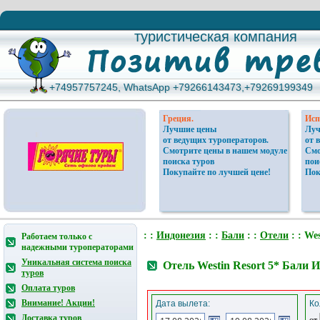
туристическая компания
туристическая компания
+74957757245, WhatsApp +79266143473,+79269199349
+74957757245, WhatsApp +79266143473,+79269199349
Греция.
Исп
Лучшие цены
Луч
от ведущих туроператоров.
от 
Смотрите цены в нашем модуле
Смо
поиска туров
пои
Покупайте по лучшей цене!
Пок
: :
Индонезия
: :
Бали
: :
Отели
: : Wes
Работаем только с
надежными туроператорами
Уникальная система поиска
Отель Westin Resort 5* Бали 
туров
Оплата туров
Внимание! Акции!
Дата вылета:
Ко
Доставка туров
от