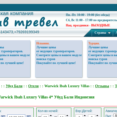
ская компания
ская компания
Пн.-Пт. 10:00 - 19:00 (без обеда)
Сб, Вс 11:00 - 17:00 по предварител
Нац. праздники - ВЫХОДНЫЕ
6143473,+79269199349
6143473,+79269199349
Страны
Испания.
Турция.
ены
Лучшие цены
Лучшие цены
 туроператоров.
от ведущих туроператоров.
от ведущих туропер
цены в нашем модуле
Смотрите цены в нашем модуле
Смотрите цены в н
ов
поиска туров
поиска туров
 по лучшей цене!
Покупайте по лучшей цене!
Покупайте по лучше
: :
Убуд Бали
: :
Отели
: : Warwick Ibah Luxury Villas : :
Отзывы
: :
arwick Ibah Luxury Villas 4* Убуд Бали Индонезия
:
Кол-во ночей:
Взр.|Детей:
Авиапер
Пит.:
от
до