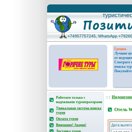
туристиче
туристиче
+74957757245, WhatsApp +7926
+74957757245, WhatsApp +7926
Греция.
Лучшие ц
от ведущих
Смотрите 
поиска тур
Покупайте
: :
Индонезия
Работаем только с
надежными туроператорами
Уникальная система поиска
Отель W
туров
Оплата туров
Внимание! Акции!
Дата вылета
Доставка туров