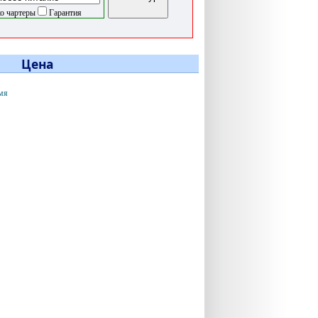
о чартеры
Гарантия
Цена
мя