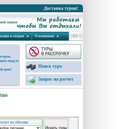
Доставка туров!
ьной записи
Акции и скидки
О компании
аторов.
ашем модуле
Поиск тура
й цене!
Запрос на расчет
Туры
елет из г.Москва