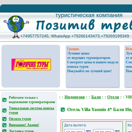
туристическая компания
туристическая компания
+74957757245, WhatsApp +79266143473,+79269199349
+74957757245, WhatsApp +79266143473,+79269199349
Греция.
Исп
Лучшие цены
Луч
от ведущих туроператоров.
от 
Смотрите цены в нашем модуле
Смо
поиска туров
пои
Покупайте по лучшей цене!
Пок
: :
Индонезия
: :
Бали
: :
Отели
: : Vil
Работаем только с
надежными туроператорами
Уникальная система поиска
Отель Villa Yasmin 4* Бали И
туров
Оплата туров
Внимание! Акции!
Дата вылета:
Ко
Доставка туров
от