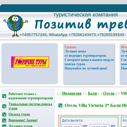
туристическая компания
туристическая компания
+74957757245, WhatsApp +79266143473,+79269199349
+74957757245, WhatsApp +79266143473,+79269199349
Греция.
Исп
Лучшие цены
Луч
от ведущих туроператоров.
от 
Смотрите цены в нашем модуле
Смо
поиска туров
пои
Покупайте по лучшей цене!
Пок
: :
Индонезия
: :
Бали
: :
Отели
: : Vil
Работаем только с
надежными туроператорами
Уникальная система поиска
Отель Villa Victoria 3* Бали 
туров
Оплата туров
Внимание! Акции!
Дата вылета:
Ко
Доставка туров
от