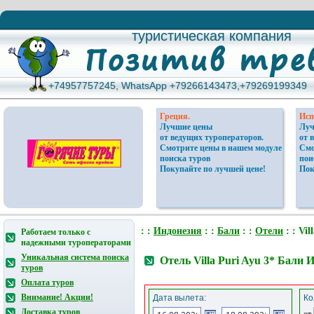
туристическая компания
туристическая компания
+74957757245, WhatsApp +79266143473,+79269199349
+74957757245, WhatsApp +79266143473,+79269199349
Греция.
Исп
Лучшие цены
Луч
от ведущих туроператоров.
от 
Смотрите цены в нашем модуле
Смо
поиска туров
пои
Покупайте по лучшей цене!
Пок
: :
Индонезия
: :
Бали
: :
Отели
: : Vil
Работаем только с
надежными туроператорами
Уникальная система поиска
Отель Villa Puri Ayu 3* Бали 
туров
Оплата туров
Внимание! Акции!
Дата вылета:
Ко
Доставка туров
от