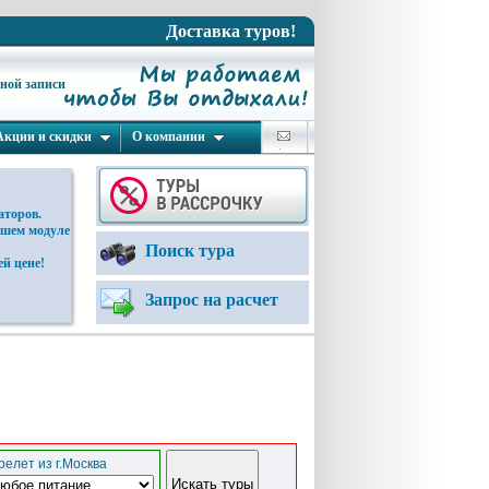
Доставка туров!
ьной записи
Акции и скидки
О компании
аторов.
ашем модуле
Поиск тура
й цене!
Запрос на расчет
елет из г.Москва