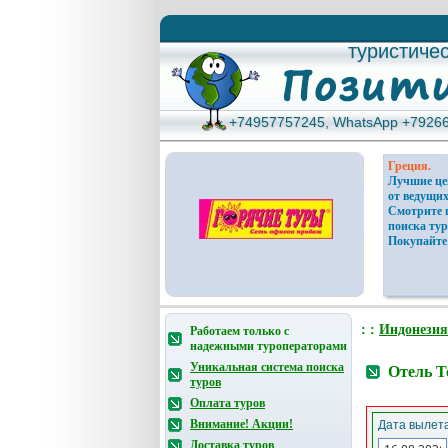
туристиче
туристиче
+74957757245, WhatsApp +7926
+74957757245, WhatsApp +7926
Греция.
Лучшие ц
от ведущих
Смотрите 
поиска тур
Покупайте
: :
Индонезия
Работаем только с
надежными туроператорами
Уникальная система поиска
Отель T
туров
Оплата туров
Внимание! Акции!
Дата вылета
Доставка туров