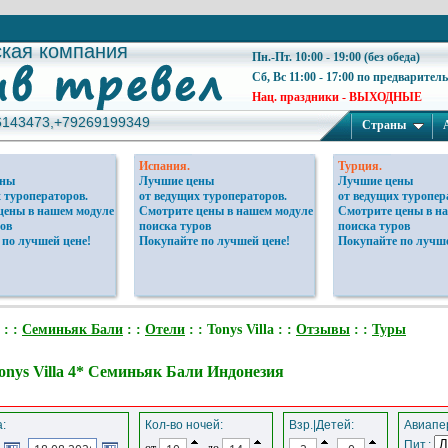
ская компания
ская компания
Пн.-Пт. 10:00 - 19:00 (без обеда)
Сб, Вс 11:00 - 17:00 по предварител
Нац. праздники - ВЫХОДНЫЕ
6143473,+79269199349
6143473,+79269199349
Страны
Испания.
Турция.
ены
Лучшие цены
Лучшие цены
 туроператоров.
от ведущих туроператоров.
от ведущих туропер
цены в нашем модуле
Смотрите цены в нашем модуле
Смотрите цены в н
ов
поиска туров
поиска туров
 по лучшей цене!
Покупайте по лучшей цене!
Покупайте по лучше
: :
Семиньяк Бали
: :
Отели
: : Tonys Villa : :
Отзывы
: :
Туры
onys Villa 4* Семиньяк Бали Индонезия
:
Кол-во ночей:
Взр.|Детей:
Авиапер
Пит.:
от
до