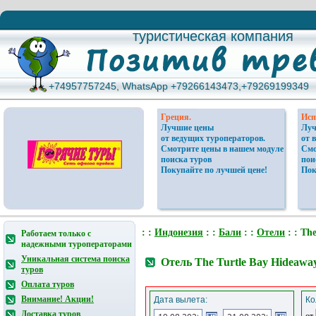
туристическая компания
туристическая компания
+74957757245, WhatsApp +79266143473,+79269199349
+74957757245, WhatsApp +79266143473,+79269199349
Греция.
Исп
Лучшие цены
Луч
от ведущих туроператоров.
от 
Смотрите цены в нашем модуле
Смо
поиска туров
пои
Покупайте по лучшей цене!
Пок
: :
Индонезия
: :
Бали
: :
Отели
: : Th
Работаем только с
надежными туроператорами
Уникальная система поиска
Отель The Turtle Bay Hideaway
туров
Оплата туров
Внимание! Акции!
Дата вылета:
Ко
Доставка туров
от