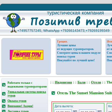
туристическая компания
туристическая компания
+74957757245, WhatsApp +79266143473,+79269199349
+74957757245, WhatsApp +79266143473,+79269199349
Греция.
Исп
Лучшие цены
Луч
от ведущих туроператоров.
от 
Смотрите цены в нашем модуле
Смо
поиска туров
пои
Покупайте по лучшей цене!
Пок
: :
Индонезия
: :
Бали
: :
Отели
: : The
Работаем только с
надежными туроператорами
Уникальная система поиска
Отель The Sunset Mansion Sui
туров
Оплата туров
Внимание! Акции!
Дата вылета:
Ко
Доставка туров
от