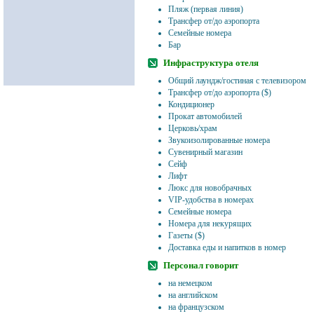
Пляж (первая линия)
Трансфер от/до аэропорта
Семейные номера
Бар
Инфраструктура отеля
Общий лаундж/гостиная с телевизором
Трансфер от/до аэропорта ($)
Кондиционер
Прокат автомобилей
Церковь/храм
Звукоизолированные номера
Сувенирный магазин
Сейф
Лифт
Люкс для новобрачных
VIP-удобства в номерах
Семейные номера
Номера для некурящих
Газеты ($)
Доставка еды и напитков в номер
Персонал говорит
на немецком
на английском
на французском