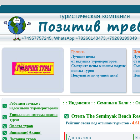
туристическая компания
туристическая компания
+74957757245, WhatsApp +79266143473,+79269199349
+74957757245, WhatsApp +79266143473,+79269199349
Греция.
Исп
Лучшие цены
Луч
от ведущих туроператоров.
от 
Смотрите цены в нашем модуле
Смо
поиска туров
пои
Покупайте по лучшей цене!
Пок
: :
Индонезия
: :
Семиньяк Бали
: :
О
Работаем только с
надежными туроператорами
Уникальная система поиска
Отель The Seminyak Beach Re
туров
4.61
Рейтинг отеля под отзывам туристов -
Оплата туров
Внимание! Акции!
Дата вылета:
Ко
Доставка туров