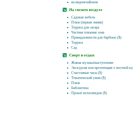
на индонезийском
На свежем воздухе
Садовая мебель
Пляж (первая линия)
Терраса для загара
Частная пляжная зона
Принадлежности для барбекю ($)
Терраса
Сад
Спорт и отдых
Живая музыка/выступление
Экскурсия или презентация о местной кул
Счастливые часы ($)
Тематический ужин ($)
Пляж
Библиотека
Прокат велосипедов ($)