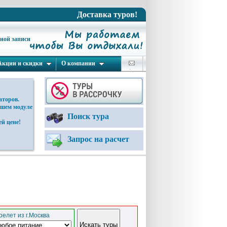
Доставка туров!
ьной записи
Акции и скидки
О компании
аторов.
ашем модуле
Поиск тура
й цене!
Запрос на расчет
елет из г.Москва