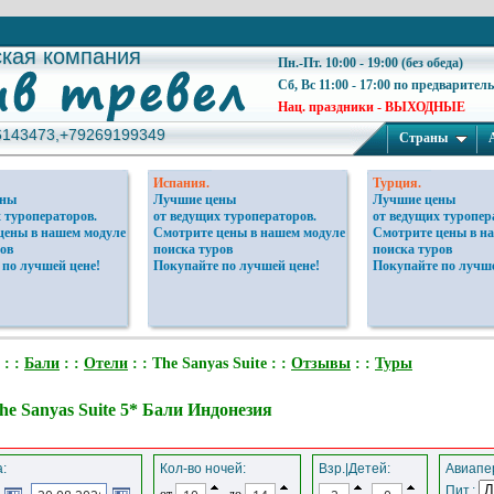
ская компания
ская компания
Пн.-Пт. 10:00 - 19:00 (без обеда)
Сб, Вс 11:00 - 17:00 по предварител
Нац. праздники - ВЫХОДНЫЕ
6143473,+79269199349
6143473,+79269199349
Страны
Испания.
Турция.
ены
Лучшие цены
Лучшие цены
 туроператоров.
от ведущих туроператоров.
от ведущих туропер
цены в нашем модуле
Смотрите цены в нашем модуле
Смотрите цены в н
ов
поиска туров
поиска туров
 по лучшей цене!
Покупайте по лучшей цене!
Покупайте по лучше
: :
Бали
: :
Отели
: : The Sanyas Suite : :
Отзывы
: :
Туры
he Sanyas Suite 5* Бали Индонезия
:
Кол-во ночей:
Взр.|Детей:
Авиапер
Пит.:
от
до