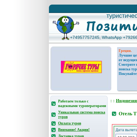
туристиче
туристиче
+74957757245, WhatsApp +7926
+74957757245, WhatsApp +7926
Греция.
Лучшие ц
от ведущих
Смотрите 
поиска тур
Покупайте
: :
Индонезия
Работаем только с
надежными туроператорами
Уникальная система поиска
Отель T
туров
Оплата туров
Внимание! Акции!
Дата вылета
Доставка туров