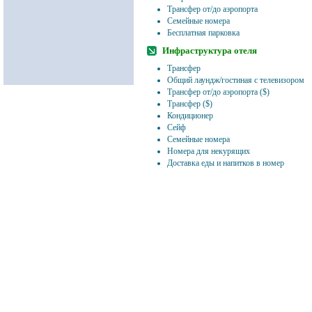
Трансфер от/до аэропорта
Семейные номера
Бесплатная парковка
Инфраструктура отеля
Трансфер
Общий лаундж/гостиная с телевизором
Трансфер от/до аэропорта ($)
Трансфер ($)
Кондиционер
Сейф
Семейные номера
Номера для некурящих
Доставка еды и напитков в номер