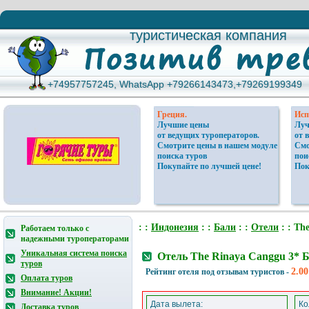
туристическая компания
туристическая компания
+74957757245, WhatsApp +79266143473,+79269199349
+74957757245, WhatsApp +79266143473,+79269199349
Греция.
Исп
Лучшие цены
Луч
от ведущих туроператоров.
от 
Смотрите цены в нашем модуле
Смо
поиска туров
пои
Покупайте по лучшей цене!
Пок
: :
Индонезия
: :
Бали
: :
Отели
: : Th
Работаем только с
надежными туроператорами
Уникальная система поиска
Отель The Rinaya Canggu 3* 
туров
2.00
Рейтинг отеля под отзывам туристов -
Оплата туров
Внимание! Акции!
Дата вылета:
Ко
Доставка туров