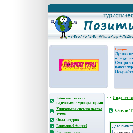
туристиче
туристиче
+74957757245, WhatsApp +7926
+74957757245, WhatsApp +7926
Греция.
Лучшие ц
от ведущих
Смотрите 
поиска тур
Покупайте
: :
Индонезия
Работаем только с
надежными туроператорами
Уникальная система поиска
Отель T
туров
Оплата туров
Внимание! Акции!
Дата вылета
Доставка туров