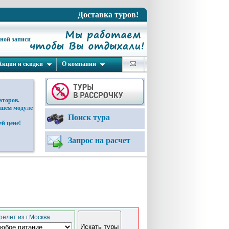
Доставка туров!
ьной записи
Акции и скидки
О компании
аторов.
ашем модуле
Поиск тура
й цене!
Запрос на расчет
елет из г.Москва