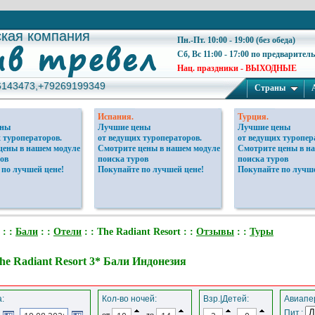
ская компания
ская компания
Пн.-Пт. 10:00 - 19:00 (без обеда)
Сб, Вс 11:00 - 17:00 по предварител
Нац. праздники - ВЫХОДНЫЕ
6143473,+79269199349
6143473,+79269199349
Страны
Испания.
Турция.
ены
Лучшие цены
Лучшие цены
 туроператоров.
от ведущих туроператоров.
от ведущих туропер
цены в нашем модуле
Смотрите цены в нашем модуле
Смотрите цены в н
ов
поиска туров
поиска туров
 по лучшей цене!
Покупайте по лучшей цене!
Покупайте по лучше
: :
Бали
: :
Отели
: : The Radiant Resort : :
Отзывы
: :
Туры
he Radiant Resort 3* Бали Индонезия
:
Кол-во ночей:
Взр.|Детей:
Авиапер
Пит.:
от
до