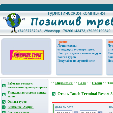
туристическая компания
туристическая компания
+74957757245, WhatsApp +79266143473,+79269199349
+74957757245, WhatsApp +79266143473,+79269199349
Греция.
Исп
Лучшие цены
Луч
от ведущих туроператоров.
от 
Смотрите цены в нашем модуле
Смо
поиска туров
пои
Покупайте по лучшей цене!
Пок
: :
Индонезия
: :
Бали
: :
Отели
: : Ta
Работаем только с
надежными туроператорами
Уникальная система поиска
Отель Tauch Terminal Resort 
туров
Оплата туров
Внимание! Акции!
Дата вылета:
Ко
Доставка туров
от