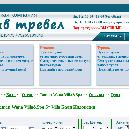
ская компания
ская компания
Пн.-Пт. 10:00 - 19:00 (без обеда)
Сб, Вс 11:00 - 17:00 по предварител
Нац. праздники - ВЫХОДНЫЕ
6143473,+79269199349
6143473,+79269199349
Страны
Испания.
Турция.
ены
Лучшие цены
Лучшие цены
 туроператоров.
от ведущих туроператоров.
от ведущих туропер
цены в нашем модуле
Смотрите цены в нашем модуле
Смотрите цены в н
ов
поиска туров
поиска туров
 по лучшей цене!
Покупайте по лучшей цене!
Покупайте по лучше
: :
Бали
: :
Отели
: : Taman Wana Villa&Spa : :
Отзывы
: :
Туры
aman Wana Villa&Spa 5* Villa Бали Индонезия
:
Кол-во ночей:
Взр.|Детей:
Авиапер
Пит.:
от
до