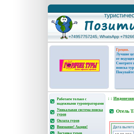
туристиче
туристиче
+74957757245, WhatsApp +7926
+74957757245, WhatsApp +7926
Греция.
Лучшие ц
от ведущих
Смотрите 
поиска тур
Покупайте
: :
Индонезия
Работаем только с
надежными туроператорами
Уникальная система поиска
Отель T
туров
Оплата туров
Внимание! Акции!
Дата вылета
Доставка туров