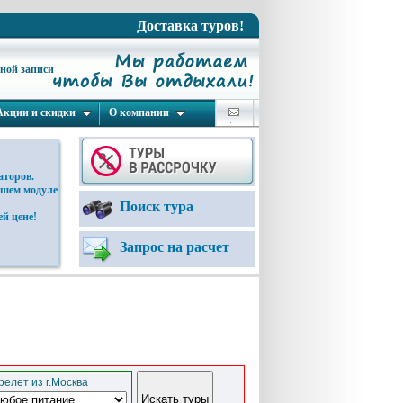
Доставка туров!
ьной записи
Акции и скидки
О компании
аторов.
ашем модуле
Поиск тура
й цене!
Запрос на расчет
елет из г.Москва