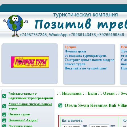
туристическая компания
туристическая компания
+74957757245, WhatsApp +79266143473,+79269199349
+74957757245, WhatsApp +79266143473,+79269199349
Греция.
Исп
Лучшие цены
Луч
от ведущих туроператоров.
от 
Смотрите цены в нашем модуле
Смо
поиска туров
пои
Покупайте по лучшей цене!
Пок
: :
Индонезия
: :
Бали
: :
Отели
: : Swa
Работаем только с
надежными туроператорами
Уникальная система поиска
Отель Swan Keramas Bali Vill
туров
Оплата туров
Внимание! Акции!
Дата вылета:
Ко
Доставка туров
от