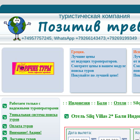
туристическая компания
туристическая компания
+74957757245, WhatsApp +79266143473,+79269199349
+74957757245, WhatsApp +79266143473,+79269199349
Греция.
Исп
Лучшие цены
Луч
от ведущих туроператоров.
от 
Смотрите цены в нашем модуле
Смо
поиска туров
пои
Покупайте по лучшей цене!
Пок
: :
Индонезия
: :
Бали
: :
Отели
: : Sil
Работаем только с
надежными туроператорами
Уникальная система поиска
Отель Silq Villas 2* Бали Инд
туров
Оплата туров
Внимание! Акции!
Дата вылета:
Ко
Доставка туров
от