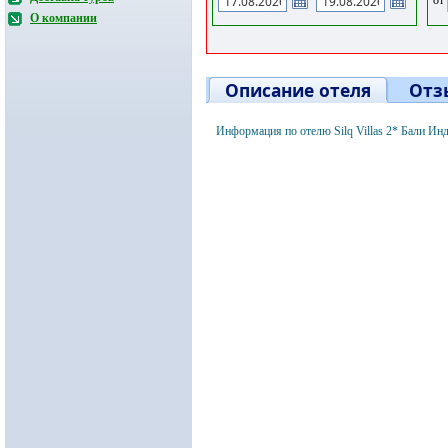
О компании
Описание отеля
Отз
Информация по отелю Silq Villas 2* Бали Ин