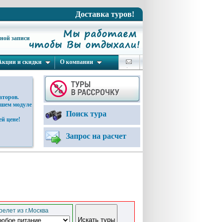
Доставка туров!
ьной записи
Акции и скидки
О компании
аторов.
ашем модуле
Поиск тура
й цене!
Запрос на расчет
елет из г.Москва