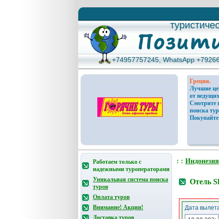
туристиче
туристиче
+74957757245, WhatsApp +7926
+74957757245, WhatsApp +7926
Греция.
Лучшие ц
от ведущих
Смотрите 
поиска тур
Покупайте
: :
Индонезия
Работаем только с
надежными туроператорами
Уникальная система поиска
Отель Sh
туров
Оплата туров
Внимание! Акции!
Дата вылета
Доставка туров