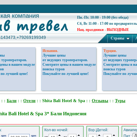
ская компания
ская компания
Пн.-Пт. 10:00 - 19:00 (без обеда)
Сб, Вс 11:00 - 17:00 по предварител
Нац. праздники - ВЫХОДНЫЕ
6143473,+79269199349
6143473,+79269199349
Страны
Испания.
Турция.
ены
Лучшие цены
Лучшие цены
 туроператоров.
от ведущих туроператоров.
от ведущих туропер
цены в нашем модуле
Смотрите цены в нашем модуле
Смотрите цены в н
ов
поиска туров
поиска туров
 по лучшей цене!
Покупайте по лучшей цене!
Покупайте по лучше
: :
Бали
: :
Отели
: : Shita Bali Hotel & Spa : :
Отзывы
: :
Туры
ita Bali Hotel & Spa 3* Бали Индонезия
:
Кол-во ночей:
Взр.|Детей:
Авиапер
Пит.:
от
до