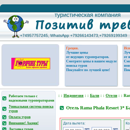
туристическая компания
туристическая компания
+74957757245, WhatsApp +79266143473,+79269199349
+74957757245, WhatsApp +79266143473,+79269199349
Греция.
Исп
Лучшие цены
Луч
от ведущих туроператоров.
от 
Смотрите цены в нашем модуле
Смо
поиска туров
пои
Покупайте по лучшей цене!
Пок
: :
Индонезия
: :
Бали
: :
Отели
: : Ra
Работаем только с
надежными туроператорами
Уникальная система поиска
Отель Rama Phala Resort 3* 
туров
Оплата туров
Внимание! Акции!
Дата вылета:
Ко
Доставка туров
от