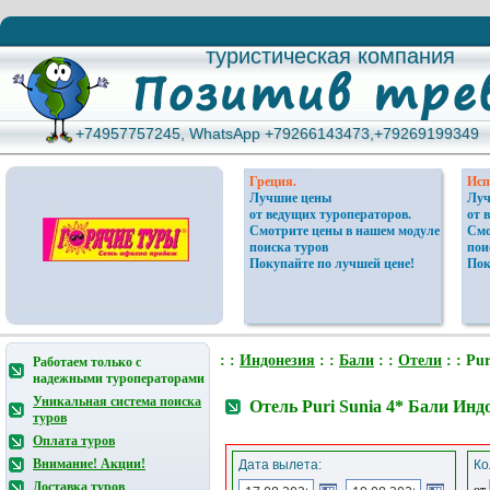
туристическая компания
туристическая компания
+74957757245, WhatsApp +79266143473,+79269199349
+74957757245, WhatsApp +79266143473,+79269199349
Греция.
Исп
Лучшие цены
Луч
от ведущих туроператоров.
от 
Смотрите цены в нашем модуле
Смо
поиска туров
пои
Покупайте по лучшей цене!
Пок
: :
Индонезия
: :
Бали
: :
Отели
: : Pur
Работаем только с
надежными туроператорами
Уникальная система поиска
Отель Puri Sunia 4* Бали Инд
туров
Оплата туров
Внимание! Акции!
Дата вылета:
Ко
Доставка туров
от