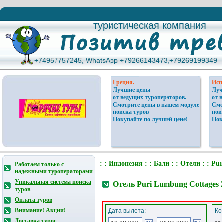
туристическая компания
туристическая компания
+74957757245, WhatsApp +79266143473,+79269199349
+74957757245, WhatsApp +79266143473,+79269199349
Греция.
Исп
Лучшие цены
Луч
от ведущих туроператоров.
от 
Смотрите цены в нашем модуле
Смо
поиска туров
пои
Покупайте по лучшей цене!
Пок
: :
Индонезия
: :
Бали
: :
Отели
: : Pu
Работаем только с
надежными туроператорами
Уникальная система поиска
Отель Puri Lumbung Cottages
туров
Оплата туров
Внимание! Акции!
Дата вылета:
Ко
Доставка туров
от