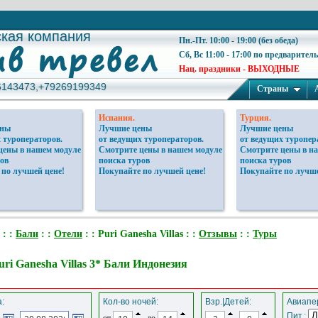
ская компания
ская компания
Пн.-Пт. 10:00 - 19:00 (без обеда)
Сб, Вс 11:00 - 17:00 по предварител
Нац. праздники - ВЫХОДНЫЕ
6143473,+79269199349
6143473,+79269199349
Страны
Испания.
Турция.
ены
Лучшие цены
Лучшие цены
 туроператоров.
от ведущих туроператоров.
от ведущих туропер
цены в нашем модуле
Смотрите цены в нашем модуле
Смотрите цены в н
ов
поиска туров
поиска туров
 по лучшей цене!
Покупайте по лучшей цене!
Покупайте по лучше
: :
Бали
: :
Отели
: : Puri Ganesha Villas : :
Отзывы
: :
Туры
uri Ganesha Villas 3* Бали Индонезия
:
Кол-во ночей:
Взр.|Детей:
Авиапер
Пит.:
от
до