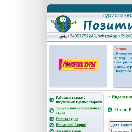
туристиче
туристиче
+74957757245, WhatsApp +7926
+74957757245, WhatsApp +7926
Греция.
Лучшие ц
от ведущих
Смотрите 
поиска тур
Покупайте
: :
Индонезия
Работаем только с
надежными туроператорами
Уникальная система поиска
Отель P
туров
Оплата туров
Внимание! Акции!
Дата вылета
Доставка туров