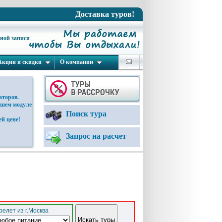
Доставка туров!
ьной записи
Акции и скидки
О компании
аторов.
ашем модуле
Поиск тура
й цене!
Запрос на расчет
елет из г.Москва