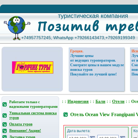
туристическая компания
туристическая компания
+74957757245, WhatsApp +79266143473,+79269199349
+74957757245, WhatsApp +79266143473,+79269199349
Греция.
Исп
Лучшие цены
Луч
от ведущих туроператоров.
от 
Смотрите цены в нашем модуле
Смо
поиска туров
пои
Покупайте по лучшей цене!
Пок
: :
Индонезия
: :
Бали
: :
Отели
: : Oce
Работаем только с
надежными туроператорами
Уникальная система поиска
Отель Ocean View Frangipani V
туров
Оплата туров
Внимание! Акции!
Дата вылета:
Ко
Доставка туров
от