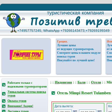
туристическая компания
туристическая компания
+74957757245, WhatsApp +79266143473,+79269199349
+74957757245, WhatsApp +79266143473,+79269199349
Греция.
Исп
Лучшие цены
Луч
от ведущих туроператоров.
от 
Смотрите цены в нашем модуле
Смо
поиска туров
пои
Покупайте по лучшей цене!
Пок
: :
Индонезия
: :
Бали
: :
Отели
: : Mi
Работаем только с
надежными туроператорами
Уникальная система поиска
Отель Mimpi Resort Tulamben
туров
Оплата туров
Внимание! Акции!
Дата вылета:
Ко
Доставка туров
от