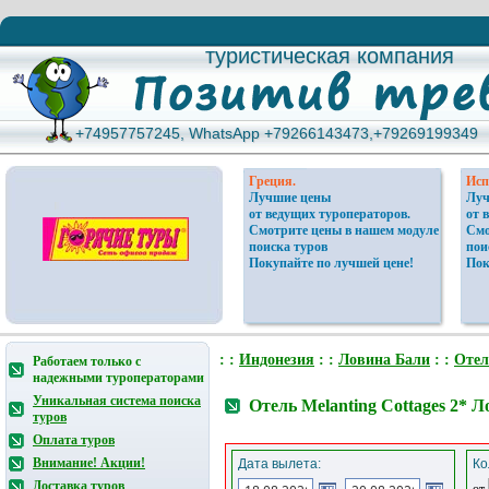
туристическая компания
туристическая компания
+74957757245, WhatsApp +79266143473,+79269199349
+74957757245, WhatsApp +79266143473,+79269199349
Греция.
Исп
Лучшие цены
Луч
от ведущих туроператоров.
от 
Смотрите цены в нашем модуле
Смо
поиска туров
пои
Покупайте по лучшей цене!
Пок
: :
Индонезия
: :
Ловина Бали
: :
Отел
Работаем только с
надежными туроператорами
Уникальная система поиска
Отель Melanting Cottages 2* 
туров
Оплата туров
Внимание! Акции!
Дата вылета:
Ко
Доставка туров
от