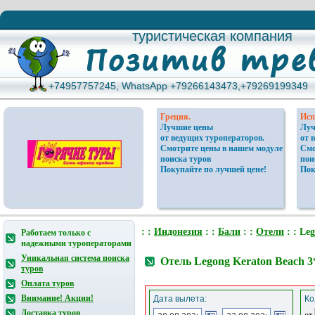
туристическая компания
туристическая компания
+74957757245, WhatsApp +79266143473,+79269199349
+74957757245, WhatsApp +79266143473,+79269199349
Греция.
Исп
Лучшие цены
Луч
от ведущих туроператоров.
от 
Смотрите цены в нашем модуле
Смо
поиска туров
пои
Покупайте по лучшей цене!
Пок
: :
Индонезия
: :
Бали
: :
Отели
: : Le
Работаем только с
надежными туроператорами
Уникальная система поиска
Отель Legong Keraton Beach 
туров
Оплата туров
Внимание! Акции!
Дата вылета:
Ко
Доставка туров
от