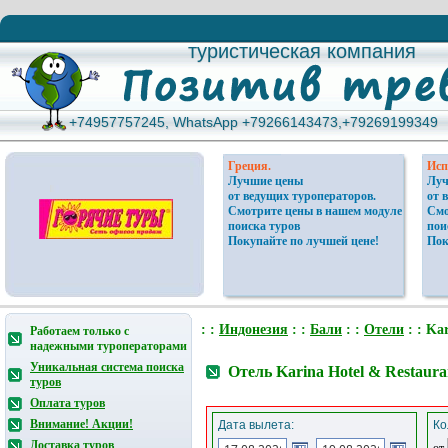
туристическая компания
туристическая компания
+74957757245, WhatsApp +79266143473,+79269199349
+74957757245, WhatsApp +79266143473,+79269199349
Греция.
Исп
Лучшие цены
Луч
от ведущих туроператоров.
от 
Смотрите цены в нашем модуле
Смо
поиска туров
пои
Покупайте по лучшей цене!
Пок
: :
Индонезия
: :
Бали
: :
Отели
: : Ka
Работаем только с
надежными туроператорами
Уникальная система поиска
Отель Karina Hotel & Restaur
туров
Оплата туров
Внимание! Акции!
Дата вылета:
Ко
Доставка туров
от