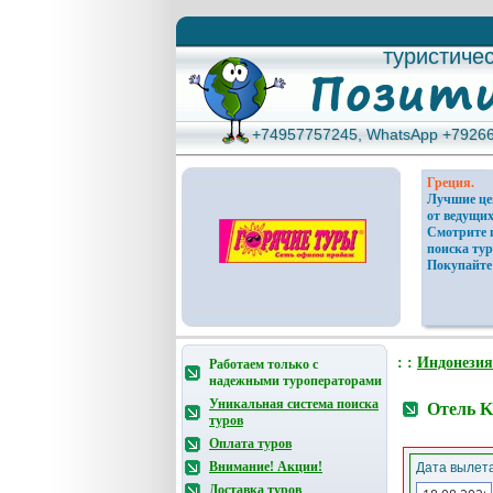
туристиче
туристиче
+74957757245, WhatsApp +7926
+74957757245, WhatsApp +7926
Греция.
Лучшие ц
от ведущих
Смотрите 
поиска тур
Покупайте
: :
Индонезия
Работаем только с
надежными туроператорами
Уникальная система поиска
Отель K
туров
Оплата туров
Внимание! Акции!
Дата вылета
Доставка туров