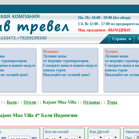
ская компания
ская компания
Пн.-Пт. 10:00 - 19:00 (без обеда)
Сб, Вс 11:00 - 17:00 по предварител
Нац. праздники - ВЫХОДНЫЕ
6143473,+79269199349
6143473,+79269199349
Страны
Испания.
Турция.
ены
Лучшие цены
Лучшие цены
 туроператоров.
от ведущих туроператоров.
от ведущих туропер
цены в нашем модуле
Смотрите цены в нашем модуле
Смотрите цены в н
ов
поиска туров
поиска туров
 по лучшей цене!
Покупайте по лучшей цене!
Покупайте по лучше
: :
Бали
: :
Отели
: : Kajane Mua Villa : :
Отзывы
: :
Туры
ajane Mua Villa 4* Бали Индонезия
:
Кол-во ночей:
Взр.|Детей:
Авиапер
Пит.:
от
до