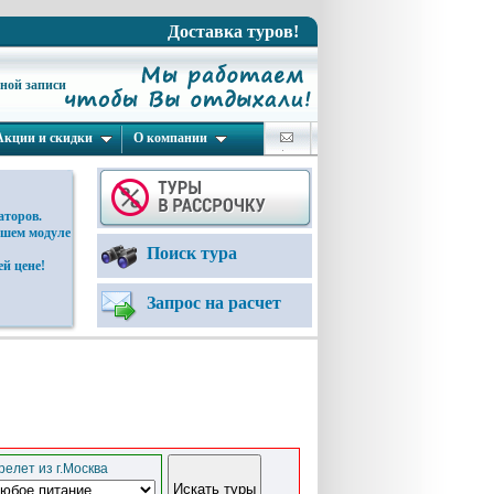
Доставка туров!
ьной записи
Акции и скидки
О компании
аторов.
ашем модуле
Поиск тура
й цене!
Запрос на расчет
елет из г.Москва